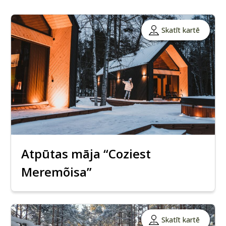
Skatīt kartē
Atpūtas māja “Coziest
Meremõisa”
Skatīt kartē