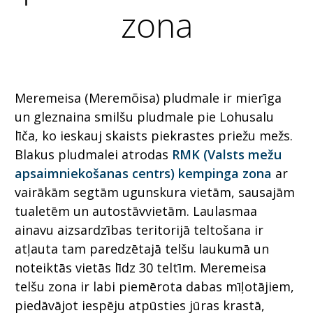
zona
Meremeisa (Meremõisa) pludmale ir mierīga
un gleznaina smilšu pludmale pie Lohusalu
līča, ko ieskauj skaists piekrastes priežu mežs.
Blakus pludmalei atrodas
RMK (Valsts mežu
apsaimniekošanas centrs) kempinga zona
ar
vairākām segtām ugunskura vietām, sausajām
tualetēm un autostāvvietām. Laulasmaa
ainavu aizsardzības teritorijā teltošana ir
atļauta tam paredzētajā telšu laukumā un
noteiktās vietās līdz 30 teltīm. Meremeisa
telšu zona ir labi piemērota dabas mīļotājiem,
piedāvājot iespēju atpūsties jūras krastā,