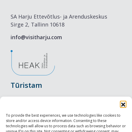
SA Harju Ettevõtlus- ja Arenduskeskus
Sirge 2, Tallinn 10618
info@visitharju.com
Tūristam
Pasākumi
Nakšņošana
To provide the best experiences, we use technologies like cookies to
store and/or access device information. Consenting to these
Vietas maltītei
technologies will allow us to process data such as browsing behavior or
unique IDs on this site. Not consenting or withdrawing consent, may