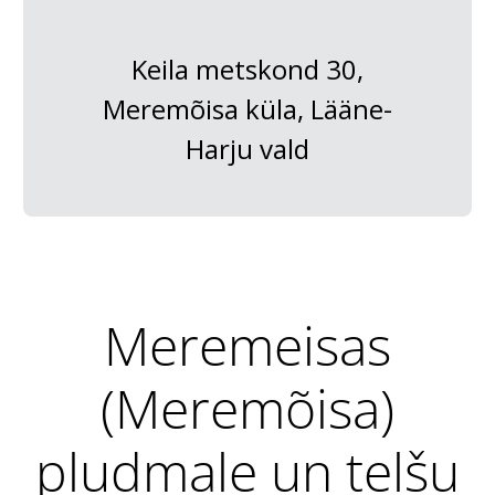
Keila metskond 30,
Meremõisa küla, Lääne-
Harju vald
Meremeisas
(Meremõisa)
pludmale un telšu