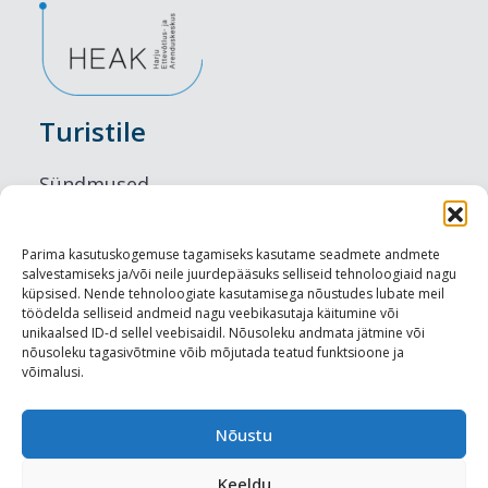
Turistile
Sündmused
Majutus
Parima kasutuskogemuse tagamiseks kasutame seadmete andmete
salvestamiseks ja/või neile juurdepääsuks selliseid tehnoloogiaid nagu
Maitseelamused
küpsised. Nende tehnoloogiate kasutamisega nõustudes lubate meil
töödelda selliseid andmeid nagu veebikasutaja käitumine või
Vaatamisväärsused
unikaalsed ID-d sellel veebisaidil. Nõusoleku andmata jätmine või
nõusoleku tagasivõtmine võib mõjutada teatud funktsioone ja
võimalusi.
Visit Tallinn
Turismiprofessionaalile
Nõustu
Keeldu