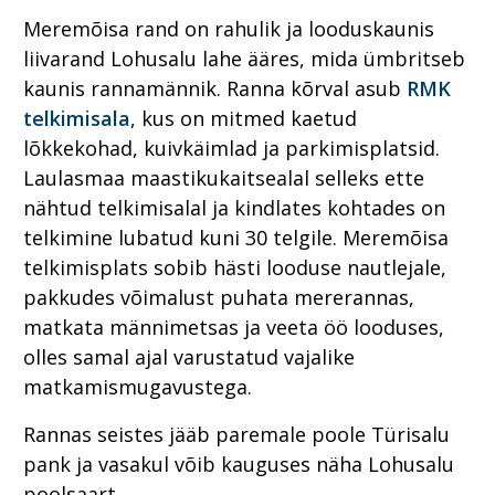
Meremõisa rand on rahulik ja looduskaunis
liivarand Lohusalu lahe ääres, mida ümbritseb
kaunis rannamännik. Ranna kõrval asub
RMK
telkimisala
, kus on mitmed kaetud
lõkkekohad, kuivkäimlad ja parkimisplatsid.
Laulasmaa maastikukaitsealal selleks ette
nähtud telkimisalal ja kindlates kohtades on
telkimine lubatud kuni 30 telgile. Meremõisa
telkimisplats sobib hästi looduse nautlejale,
pakkudes võimalust puhata mererannas,
matkata männimetsas ja veeta öö looduses,
olles samal ajal varustatud vajalike
matkamismugavustega.
Rannas seistes jääb paremale poole Türisalu
pank ja vasakul võib kauguses näha Lohusalu
poolsaart.