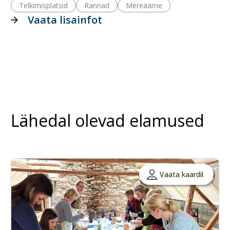
Telkimisplatsid
Rannad
Mereäärne
Vaata lisainfot
Lähedal olevad elamused
Vaata kaardil