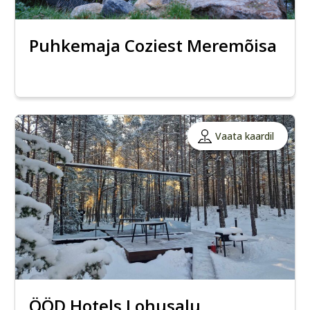
Puhkemaja Coziest Meremõisa
Vaata kaardil
ÖÖD Hotels Lohusalu