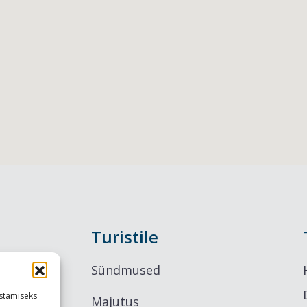
Turistile
Sündmused
stamiseks
Majutus