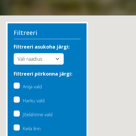
Filtreeri
Filtreeri asukoha järgi:
Filtreeri piirkonna järgi:
Anija vald
Harku vald
Jõelähtme vald
Keila linn