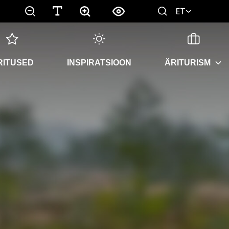
ET
RITUSED
INSPIRATSIOON
ÄRITURISM