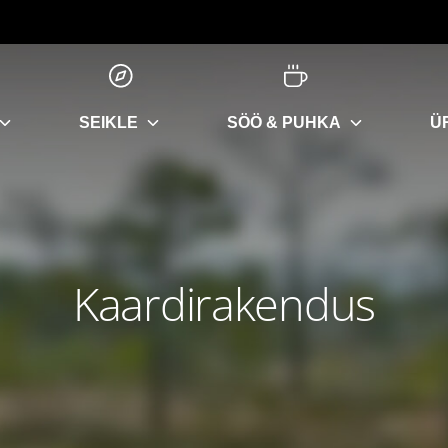
SEIKLE
SÖÖ & PUHKA
Ü
Kaardirakendus