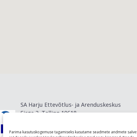
Viimsi vald
SA Harju Ettevõtlus- ja Arenduskeskus
Sirge 2, Tallinn 10618
info@visitharju.com
Parima kasutuskogemuse tagamiseks kasutame seadmete andmete salve