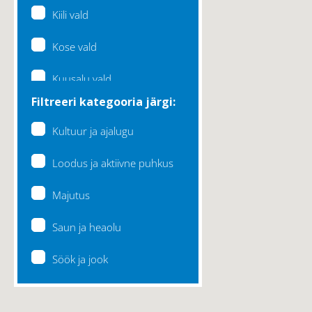
Kiili vald
Kose vald
Kuusalu vald
Filtreeri kategooria järgi:
Lääne-Harju vald
Kultuur ja ajalugu
Loksa linn
Loodus ja aktiivne puhkus
Maardu linn
Majutus
Raasiku vald
Saun ja heaolu
Rae vald
Söök ja jook
Saku vald
Saue vald