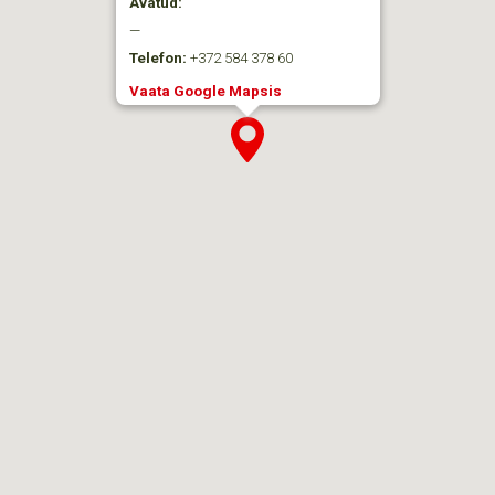
Avatud:
—
Telefon:
+372 584 378 60
Vaata Google Mapsis