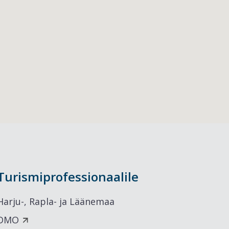
Turismiprofessionaalile
Harju-, Rapla- ja Läänemaa
DMO