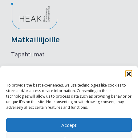
Matkailiijoille
Tapahtumat
Majoitus
Ruokailu
To provide the best experiences, we use technologies like cookies to
store and/or access device information. Consenting to these
Nähtävyydet
technologies will allow us to process data such as browsing behavior or
unique IDs on this site. Not consenting or withdrawing consent, may
adversely affect certain features and functions.
Visit Tallinn
Ammattilaisille
Accept