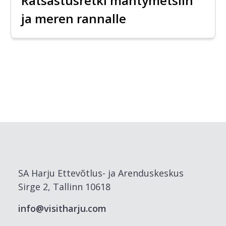
Ratsastusretki mäntymetsiin
ja meren rannalle
SA Harju Ettevõtlus- ja Arenduskeskus
Sirge 2, Tallinn 10618
info@visitharju.com