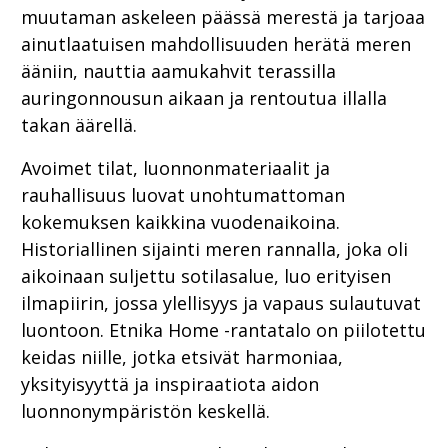
muutaman askeleen päässä merestä ja tarjoaa
ainutlaatuisen mahdollisuuden herätä meren
ääniin, nauttia aamukahvit terassilla
auringonnousun aikaan ja rentoutua illalla
takan äärellä.
Avoimet tilat, luonnonmateriaalit ja
rauhallisuus luovat unohtumattoman
kokemuksen kaikkina vuodenaikoina.
Historiallinen sijainti meren rannalla, joka oli
aikoinaan suljettu sotilasalue, luo erityisen
ilmapiirin, jossa ylellisyys ja vapaus sulautuvat
luontoon. Etnika Home -rantatalo on piilotettu
keidas niille, jotka etsivät harmoniaa,
yksityisyyttä ja inspiraatiota aidon
luonnonympäristön keskellä.