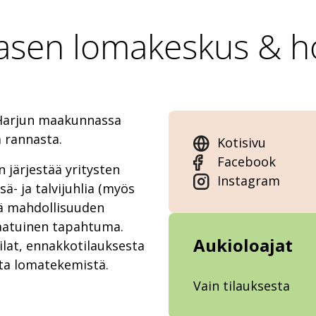
sen lomakeskus & ho
 Harjun maakunnassa
ä rannasta.
Kotisivu
Facebook
järjestää yritysten
Instagram
ä- ja talvijuhlia (myös
kä mahdollisuuden
laatuinen tapahtuma.
Aukioloajat
ilat, ennakkotilauksesta
sta lomatekemistä.
Vain tilauksesta