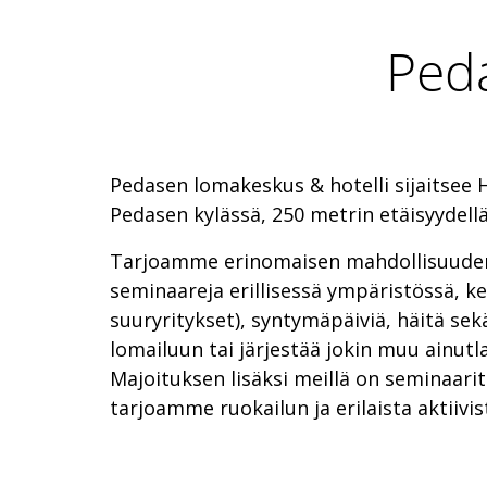
Peda
Pedasen lomakeskus & hotelli sijaitsee
Pedasen kylässä, 250 metrin etäisyydell
Tarjoamme erinomaisen mahdollisuuden 
seminaareja erillisessä ympäristössä, kes
suuryritykset), syntymäpäiviä, häitä se
lomailuun tai järjestää jokin muu ainut
Majoituksen lisäksi meillä on seminaarit
tarjoamme ruokailun ja erilaista aktiivi