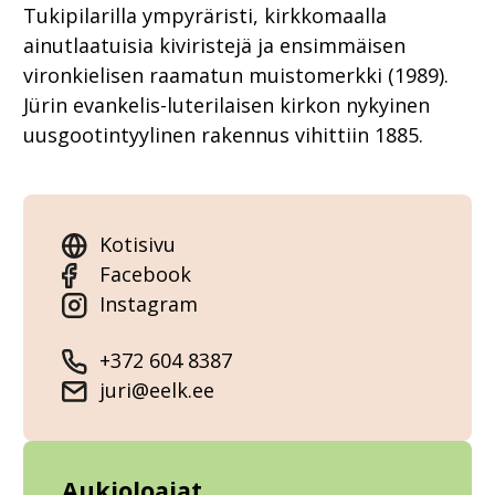
Tukipilarilla ympyräristi, kirkkomaalla
ainutlaatuisia kiviristejä ja ensimmäisen
vironkielisen raamatun muistomerkki (1989).
Jürin evankelis-luterilaisen kirkon nykyinen
uusgootintyylinen rakennus vihittiin 1885.
Kotisivu
Facebook
Instagram
+372 604 8387
juri@eelk.ee
Aukioloajat