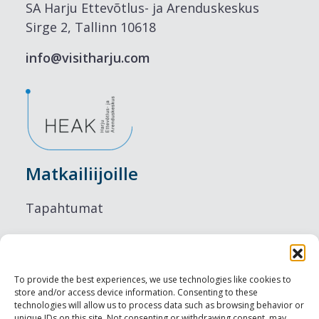
SA Harju Ettevõtlus- ja Arenduskeskus
Sirge 2, Tallinn 10618
info@visitharju.com
Matkailiijoille
Tapahtumat
Majoitus
Ruokailu
To provide the best experiences, we use technologies like cookies to
store and/or access device information. Consenting to these
Nähtävyydet
technologies will allow us to process data such as browsing behavior or
unique IDs on this site. Not consenting or withdrawing consent, may