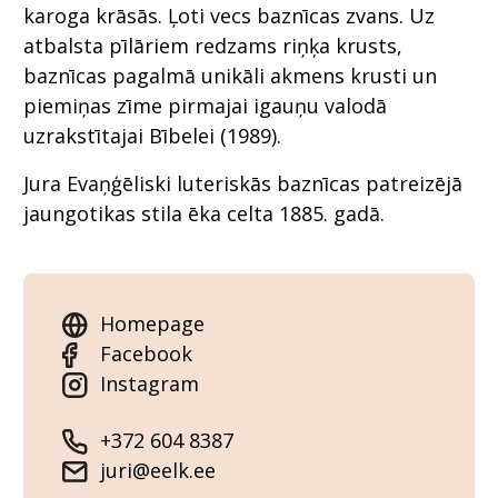
karoga krāsās. Ļoti vecs baznīcas zvans. Uz
atbalsta pīlāriem redzams riņķa krusts,
baznīcas pagalmā unikāli akmens krusti un
piemiņas zīme pirmajai igauņu valodā
uzrakstītajai Bībelei (1989).
Jura Evaņģēliski luteriskās baznīcas patreizējā
jaungotikas stila ēka celta 1885. gadā.
Homepage
Facebook
Instagram
+372 604 8387
juri@eelk.ee