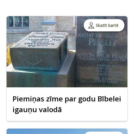
Skatīt kartē
Piemiņas zīme par godu Bībelei
igauņu valodā