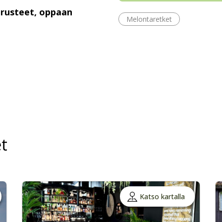
arusteet, oppaan
Melontaretket
t
Katso kartalla