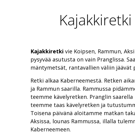
Kajakkiretki
Kajakkiretki
vie Koipsen, Rammun, Aksin 
pysyvää asutusta on vain Pranglissa. Saa
mäntymetsät, rantavallien väliin jäävät p
Retki alkaa Kaberneemestä. Retken aik
ja Rammun saarilla. Rammussa pidämme
teemme kävelyretken. Pranglin saarella
teemme taas kävelyretken ja tutustum
Toisena päivänä aloitamme matkan tak
Aksissa, lounas Rammussa, illalla tulem
Kaberneemeen.