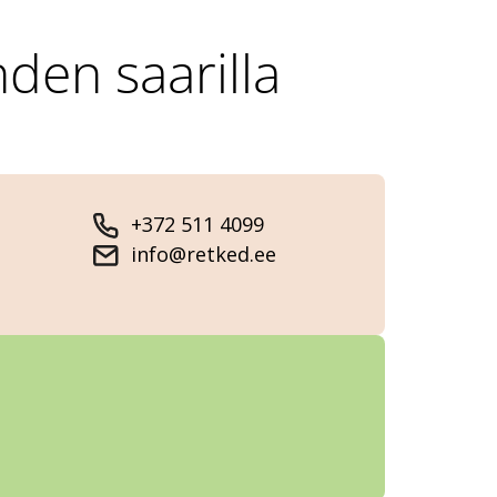
hden saarilla
+372 511 4099
info@retked.ee