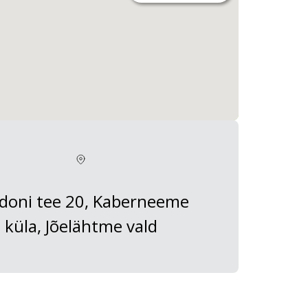
doni tee 20, Kaberneeme
küla, Jõelähtme vald