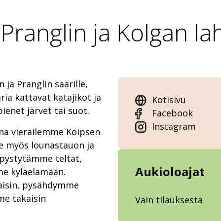
 Pranglin ja Kolgan la
ja Pranglin saarille,
ria kattavat katajikot ja
Kotisivu
ienet järvet tai suot.
Facebook
Instagram
ana vierailemme Koipsen
 myös lounastauon ja
 pystytämme teltat,
Aukioloajat
me kyläelämään.
aisin, pysähdymme
me takaisin
Vain tilauksesta