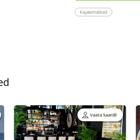
Kajakimatkad
ed
Vaata kaardil