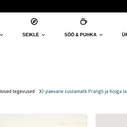
SEIKLE
SÖÖ & PUHKA
Ü
iivsed tegevused
2-päevane süstamatk Prangli ja Kolga la