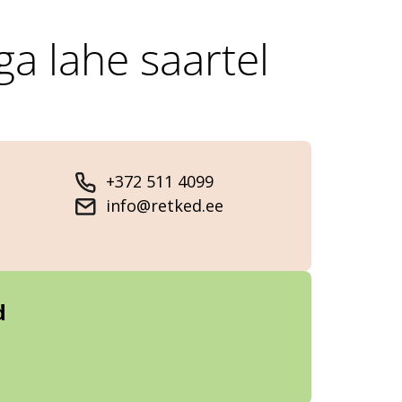
ga lahe saartel
+372 511 4099
info@retked.ee
d