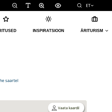
ET
RITUSED
INSPIRATSIOON
ÄRITURISM
he saartel
Vaata kaardil