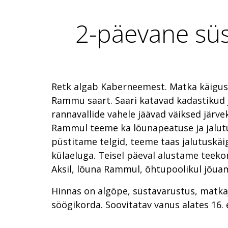
2-päevane süst
Retk algab Kaberneemest. Matka käigus
Rammu saart. Saari katavad kadastikud 
rannavallide vahele jäävad väiksed järve
Rammul teeme ka lõunapeatuse ja jalutu
püstitame telgid, teeme taas jalutuskä
külaeluga. Teisel päeval alustame teek
Aksil, lõuna Rammul, õhtupoolikul jõu
Hinnas on algõpe, süstavarustus, matkaj
söögikorda. Soovitatav vanus alates 16. 