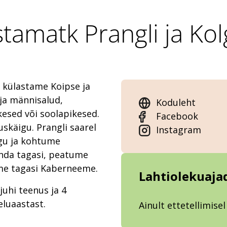
amatk Prangli ja Kol
 külastame Koipse ja
ja männisalud,
Koduleht
kesed või soolapikesed.
Facebook
skäigu. Prangli saarel
Instagram
igu ja kohtume
onda tagasi, peatume
ame tagasi Kaberneeme.
Lahtiolekuaja
uhi teenus ja 4
eluaastast.
Ainult ettetellimisel