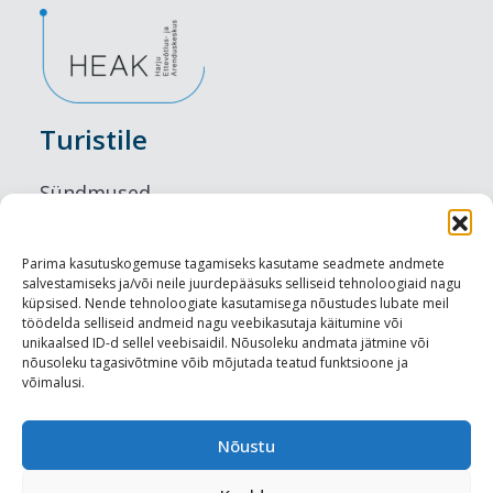
Turistile
Sündmused
Majutus
Parima kasutuskogemuse tagamiseks kasutame seadmete andmete
salvestamiseks ja/või neile juurdepääsuks selliseid tehnoloogiaid nagu
Maitseelamused
küpsised. Nende tehnoloogiate kasutamisega nõustudes lubate meil
töödelda selliseid andmeid nagu veebikasutaja käitumine või
Vaatamisväärsused
unikaalsed ID-d sellel veebisaidil. Nõusoleku andmata jätmine või
nõusoleku tagasivõtmine võib mõjutada teatud funktsioone ja
võimalusi.
Visit Tallinn
Turismiprofessionaalile
Nõustu