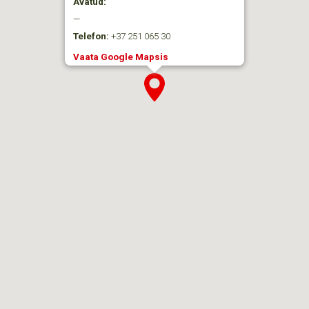
Avatud:
—
Telefon:
+37 251 065 30
Vaata Google Mapsis