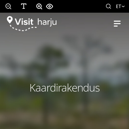
ET
Kaardirakendus