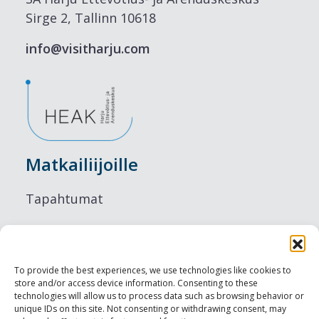
Sirge 2, Tallinn 10618
info@visitharju.com
Matkailiijoille
Tapahtumat
Majoitus
Ruokailu
To provide the best experiences, we use technologies like cookies to
store and/or access device information. Consenting to these
Nähtävyydet
technologies will allow us to process data such as browsing behavior or
unique IDs on this site. Not consenting or withdrawing consent, may