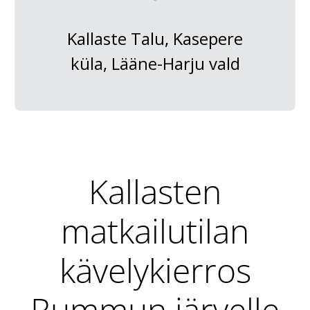
Kallaste Talu, Kasepere
küla, Lääne-Harju vald
Kallasten
matkailutilan
kävelykierros
Rummun järvelle