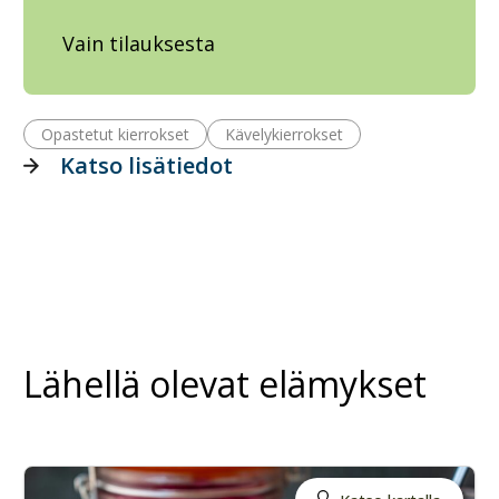
Vain tilauksesta
Opastetut kierrokset
Kävelykierrokset
Katso lisätiedot
Lähellä olevat elämykset