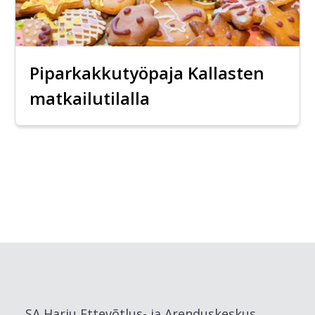
Piparkakkutyöpaja Kallasten
matkailutilalla
SA Harju Ettevõtlus- ja Arenduskeskus