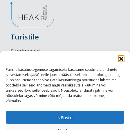
Turistile
Sündmused
Majutus
Parima kasutuskogemuse tagamiseks kasutame seadmete andmete
salvestamiseks ja/või neile juurdepääsuks selliseid tehnoloogiaid nagu
Maitseelamused
küpsised. Nende tehnoloogiate kasutamisega nõustudes lubate meil
töödelda selliseid andmeid nagu veebikasutaja käitumine või
Vaatamisväärsused
unikaalsed ID-d sellel veebisaidil. Nõusoleku andmata jätmine või
nõusoleku tagasivõtmine võib mõjutada teatud funktsioone ja
võimalusi.
Visit Tallinn
Turismiprofessionaalile
Nõustu