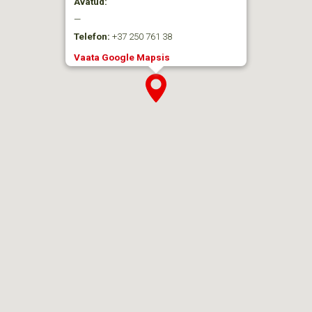
Avatud:
—
Telefon:
+37 250 761 38
Vaata Google Mapsis