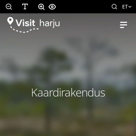
ET
Kaardirakendus