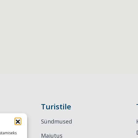
Turistile
Sündmused
stamiseks
Majutus