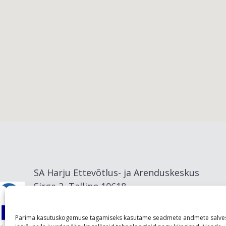
Viimsi vald
SA Harju Ettevõtlus- ja Arenduskeskus
Sirge 2, Tallinn 10618
info@visitharju.com
Parima kasutuskogemuse tagamiseks kasutame seadmete andmete salve