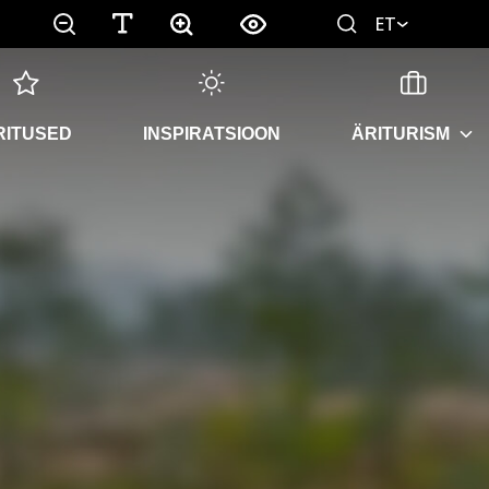
ET
RITUSED
INSPIRATSIOON
ÄRITURISM