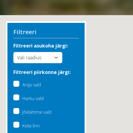
Filtreeri
Filtreeri asukoha järgi:
Filtreeri piirkonna järgi:
Anija vald
Harku vald
Jõelähtme vald
Keila linn