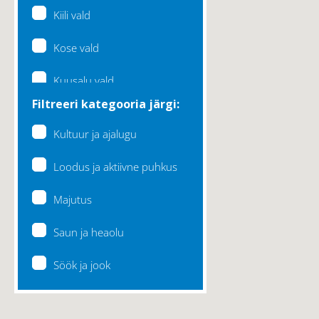
Kiili vald
Kose vald
Kuusalu vald
Filtreeri kategooria järgi:
Lääne-Harju vald
Kultuur ja ajalugu
Loksa linn
Loodus ja aktiivne puhkus
Maardu linn
Majutus
Raasiku vald
Saun ja heaolu
Rae vald
Söök ja jook
Saku vald
Saue vald