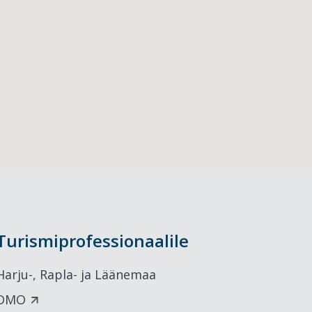
Turismiprofessionaalile
Harju-, Rapla- ja Läänemaa
DMO