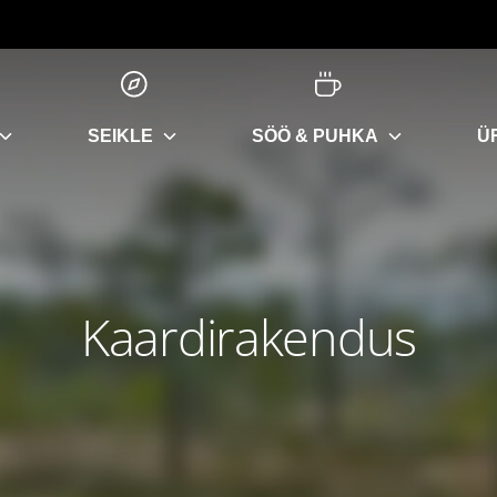
SEIKLE
SÖÖ & PUHKA
Ü
Kaardirakendus