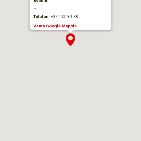
Avatud:
—
Telefon:
+37 250 761 38
Vaata Google Mapsis