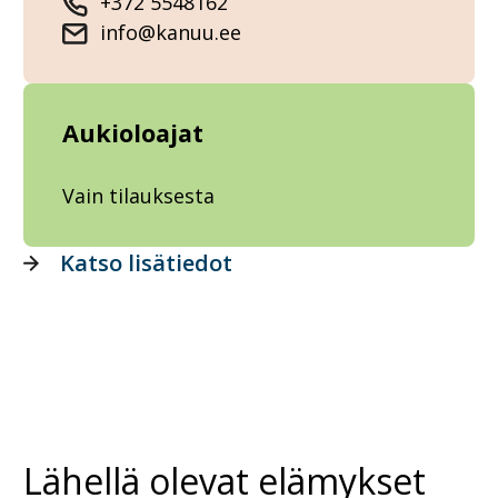
+372 5548162
info@kanuu.ee
Aukioloajat
Vain tilauksesta
Katso lisätiedot
Lähellä olevat elämykset