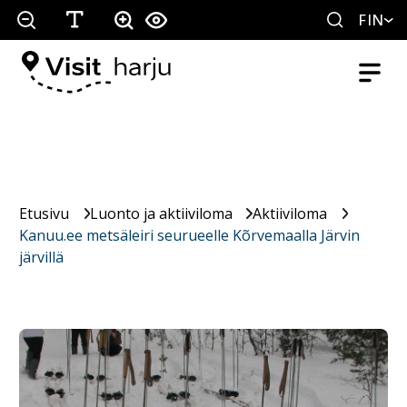
FIN
Etusivu
Luonto ja aktiiviloma
Aktiiviloma
Kanuu.ee metsäleiri seurueelle Kõrvemaalla Järvin
järvillä