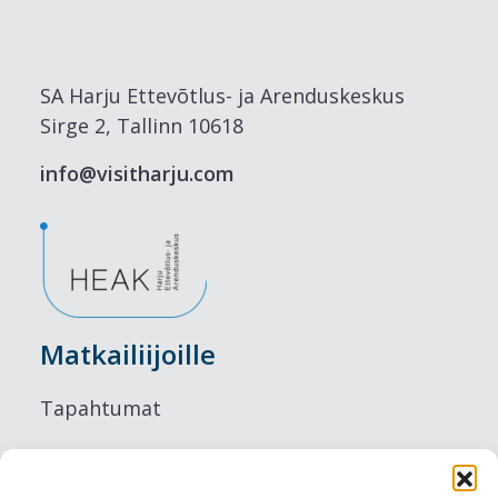
SA Harju Ettevõtlus- ja Arenduskeskus
Sirge 2, Tallinn 10618
info@visitharju.com
Matkailiijoille
Tapahtumat
Majoitus