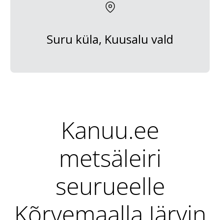
Suru küla, Kuusalu vald
Kanuu.ee
metsäleiri
seurueelle
Kõrvemaalla Järvin