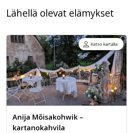
Lähellä olevat elämykset
Katso kartalla
Anija Mõisakohwik –
kartanokahvila