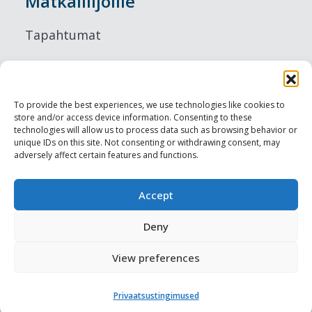
Matkailiijoille
Tapahtumat
Majoitus
Ruokailu
To provide the best experiences, we use technologies like cookies to
store and/or access device information. Consenting to these
Nähtävyydet
technologies will allow us to process data such as browsing behavior or
unique IDs on this site. Not consenting or withdrawing consent, may
adversely affect certain features and functions.
Visit Tallinn
Ammattilaisille
Accept
Deny
Harju-, Rapla- & Läänemaa DMO
View preferences
Muut meistä
Privaatsustingimused