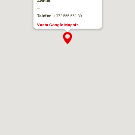
Avatud:
—
Telefon:
+372 556 551 30
Vaata Google Mapsis