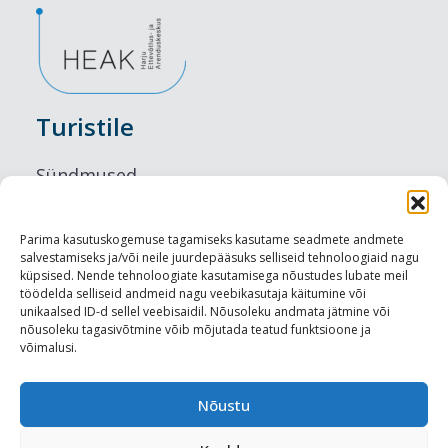
Turistile
Sündmused
Majutus
Parima kasutuskogemuse tagamiseks kasutame seadmete andmete
salvestamiseks ja/või neile juurdepääsuks selliseid tehnoloogiaid nagu
Maitseelamused
küpsised. Nende tehnoloogiate kasutamisega nõustudes lubate meil
töödelda selliseid andmeid nagu veebikasutaja käitumine või
Vaatamisväärsused
unikaalsed ID-d sellel veebisaidil. Nõusoleku andmata jätmine või
nõusoleku tagasivõtmine võib mõjutada teatud funktsioone ja
võimalusi.
Visit Tallinn
Turismiprofessionaalile
Nõustu