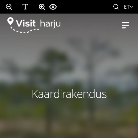
ET
Kaardirakendus