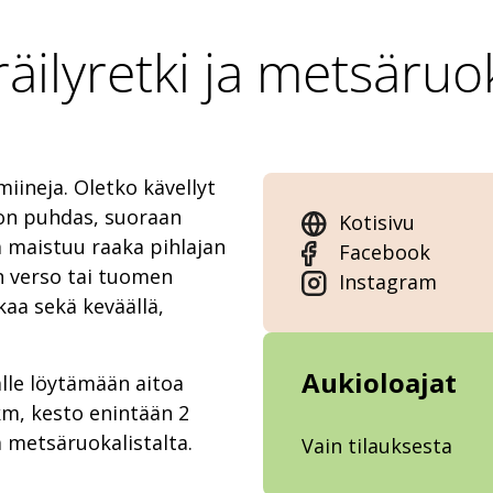
äilyretki ja metsäruo
iineja. Oletko kävellyt
 on puhdas, suoraan
Kotisivu
ä maistuu raaka pihlajan
Facebook
n verso tai tuomen
Instagram
aa sekä keväällä,
Aukioloajat
le löytämään aitoa
km, kesto enintään 2
 metsäruokalistalta.
Vain tilauksesta