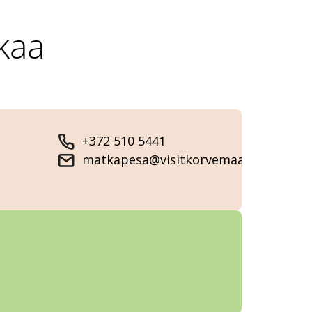
kaa
+372 510 5441
matkapesa@visitkorvemaa.ee