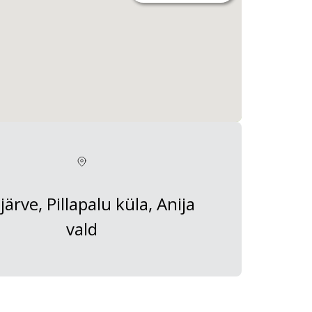
ärve, Pillapalu küla, Anija
vald