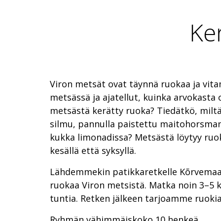
Ker
Viron metsät ovat täynnä ruokaa ja vitam
metsässä ja ajatellut, kuinka arvokasta
metsästä kerätty ruoka? Tiedätkö, milt
silmu, pannulla paistettu maitohorsma
kukka limonadissa? Metsästä löytyy ruok
kesällä että syksyllä.
Lähdemmekin patikkaretkelle Kõrvemaal
ruokaa Viron metsistä. Matka noin 3–5 
tuntia. Retken jälkeen tarjoamme ruokia
Ryhmän vähimmäiskoko 10 henkeä.