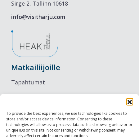
Sirge 2, Tallinn 10618
info@visitharju.com
Matkailiijoille
Tapahtumat
Majoitus
Ruokailu
To provide the best experiences, we use technologies like cookies to
store and/or access device information. Consenting to these
Nähtävyydet
technologies will allow us to process data such as browsing behavior or
unique IDs on this site. Not consenting or withdrawing consent, may
adversely affect certain features and functions.