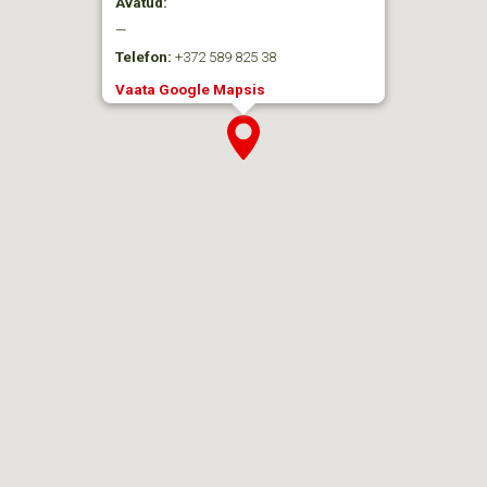
Avatud:
—
Telefon:
+372 589 825 38
Vaata Google Mapsis