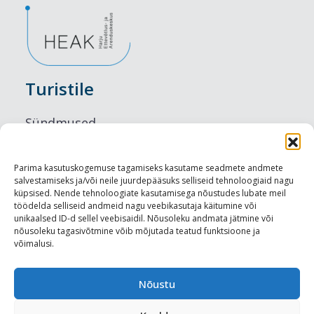
Turistile
Sündmused
Majutus
Parima kasutuskogemuse tagamiseks kasutame seadmete andmete
salvestamiseks ja/või neile juurdepääsuks selliseid tehnoloogiaid nagu
Maitseelamused
küpsised. Nende tehnoloogiate kasutamisega nõustudes lubate meil
töödelda selliseid andmeid nagu veebikasutaja käitumine või
Vaatamisväärsused
unikaalsed ID-d sellel veebisaidil. Nõusoleku andmata jätmine või
nõusoleku tagasivõtmine võib mõjutada teatud funktsioone ja
võimalusi.
Visit Tallinn
Turismiprofessionaalile
Nõustu