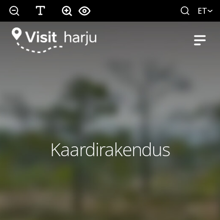
ET
Kaardirakendus