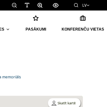
LV
ES
PASĀKUMI
KONFERENČU VIETAS
a memoriāls
Skatīt kartē