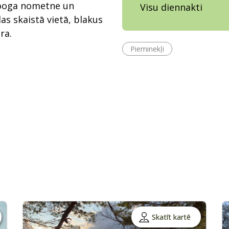
looga nometne un
Visu diennakti
as skaistā vietā, blakus
ra.
Pieminekļi
Skatīt kartē