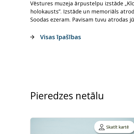
Vēstures muzeja ārpustelpu izstāde „K
holokausts”. Izstāde un memoriāls atrod
Soodas ezeram. Pavisam tuvu atrodas jū
Visas īpašības
Pieredzes netālu
Skatīt kartē