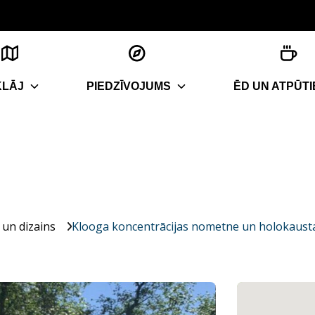
KLĀJ
PIEDZĪVOJUMS
ĒD UN ATPŪTI
 un dizains
Klooga koncentrācijas nometne un holokaust