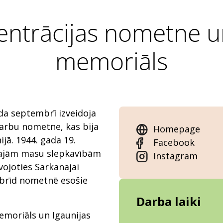
entrācijas nometne u
memoriāls
da septembrī izveidoja
darbu nometne, kas bija
Homepage
jā. 1944. gada 19.
Facebook
ākajām masu slepkavībām
Instagram
uvojoties Sarkanajai
tobrīd nometnē esošie
Darba laiki
emoriāls un Igaunijas