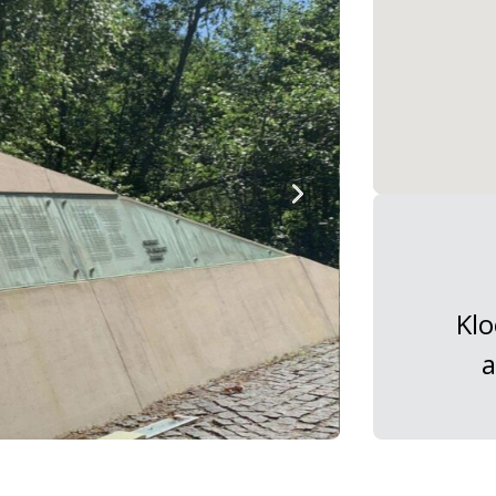
Klo
a