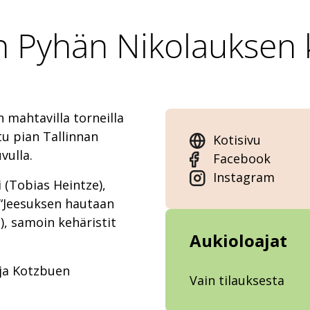
 Pyhän Nikolauksen 
 mahtavilla torneilla
tu pian Tallinnan
Kotisivu
vulla.
Facebook
Instagram
 (Tobias Heintze),
 “Jeesuksen hautaan
, samoin kehäristit
Aukioloajat
 ja Kotzbuen
Vain tilauksesta