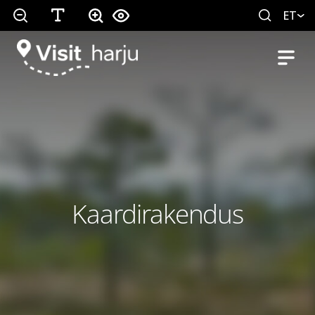
ET
Kaardirakendus