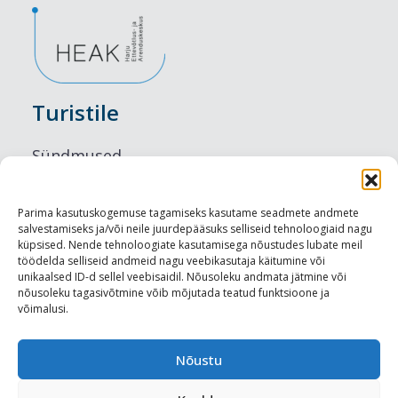
Turistile
Sündmused
Majutus
Parima kasutuskogemuse tagamiseks kasutame seadmete andmete
salvestamiseks ja/või neile juurdepääsuks selliseid tehnoloogiaid nagu
Maitseelamused
küpsised. Nende tehnoloogiate kasutamisega nõustudes lubate meil
töödelda selliseid andmeid nagu veebikasutaja käitumine või
Vaatamisväärsused
unikaalsed ID-d sellel veebisaidil. Nõusoleku andmata jätmine või
nõusoleku tagasivõtmine võib mõjutada teatud funktsioone ja
võimalusi.
Visit Tallinn
Turismiprofessionaalile
Nõustu