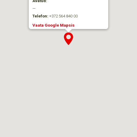
Avatud:
—
Telefon:
+372 564 840 00
Vaata Google Mapsis