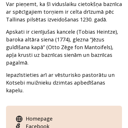
Var pieņemt, ka šī viduslaiku cietokšņa baznīca
ar spēcīgajiem torņiem ir celta drīzumā pēc
Tallinas pilsētas izveidošanas 1230. gadā.
Apskati ir cienījušas kancele (Tobias Heintze),
baroka altāra siena (1774), glezna “Jēzus
guldīšana kapā” (Otto Zēge fon Mantoifels),
apļa krusti uz baznīcas sienām un baznīcas
pagalmā.
Iepazīstieties arī ar vēsturisko pastorātu un
Kotsebi muižnieku dzimtas apbedīšanas
kapelu.
Homepage
Facebook