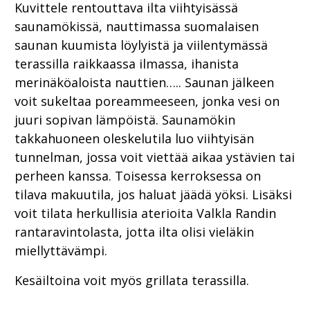
Kuvittele rentouttava ilta viihtyisässä
saunamökissä, nauttimassa suomalaisen
saunan kuumista löylyistä ja viilentymässä
terassilla raikkaassa ilmassa, ihanista
merinäköaloista nauttien….. Saunan jälkeen
voit sukeltaa poreammeeseen, jonka vesi on
juuri sopivan lämpöistä. Saunamökin
takkahuoneen oleskelutila luo viihtyisän
tunnelman, jossa voit viettää aikaa ystävien tai
perheen kanssa. Toisessa kerroksessa on
tilava makuutila, jos haluat jäädä yöksi. Lisäksi
voit tilata herkullisia aterioita Valkla Randin
rantaravintolasta, jotta ilta olisi vieläkin
miellyttävämpi.
Kesäiltoina voit myös grillata terassilla.