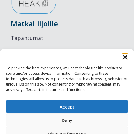
Matkailiijoille
Tapahtumat
Majoitus
Ruokailu
To provide the best experiences, we use technologies like cookies to
store and/or access device information. Consenting to these
Nähtävyydet
technologies will allow us to process data such as browsing behavior or
unique IDs on this site. Not consenting or withdrawing consent, may
adversely affect certain features and functions.
Visit Tallinn
Ammattilaisille
Accept
Deny
Harju-, Rapla- & Läänemaa DMO
View preferences