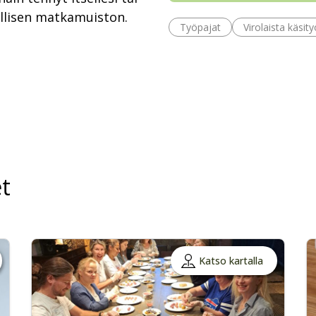
öllisen matkamuiston.
Työpajat
Virolaista käsit
t
Katso kartalla