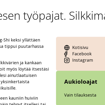
sen työpajat. Silkkim
-Shi keksi yllättäen
sa tippui puutarhassa
Kotisivu
Facebook
Instagram
lkkivärien ja kankaan
Voit myös löytää itsestäsi
esi ainutlaatuisen
Aukioloajat
 yksinkertaista
kuisille.
Vain tilauksesta
een kauniin huiviin
äin tehnyt itsellesi tai