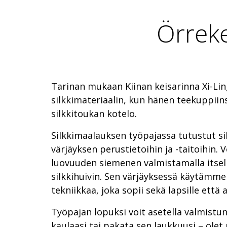
Örreke
Tarinan mukaan Kiinan keisarinna Xi-Ling
silkkimateriaalin, kun hänen teekuppiin
silkkitoukan kotelo.
Silkkimaalauksen työpajassa tutustut si
värjäyksen perustietoihin ja -taitoihin. 
luovuuden siemenen valmistamalla itsell
silkkihuivin. Sen värjäyksessä käytämme
tekniikkaa, joka sopii sekä lapsille että ai
Työpajan lopuksi voit asetella valmistun
kaulaasi tai pakata sen laukkuusi – olet n