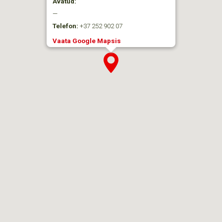
Avatud:
—
Telefon:
+37 252 902 07
Vaata Google Mapsis