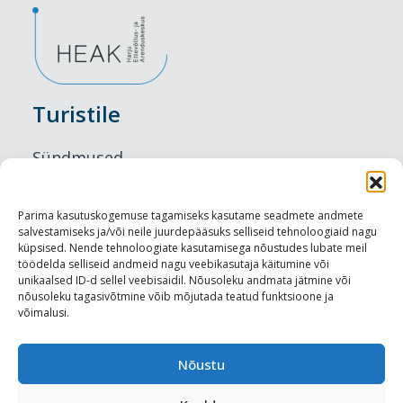
Turistile
Sündmused
Majutus
Parima kasutuskogemuse tagamiseks kasutame seadmete andmete
salvestamiseks ja/või neile juurdepääsuks selliseid tehnoloogiaid nagu
Maitseelamused
küpsised. Nende tehnoloogiate kasutamisega nõustudes lubate meil
töödelda selliseid andmeid nagu veebikasutaja käitumine või
Vaatamisväärsused
unikaalsed ID-d sellel veebisaidil. Nõusoleku andmata jätmine või
nõusoleku tagasivõtmine võib mõjutada teatud funktsioone ja
võimalusi.
Visit Tallinn
Turismiprofessionaalile
Nõustu