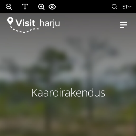
ET
Kaardirakendus