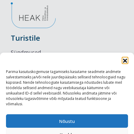
Turistile
Sündmused
Majutus
Parima kasutuskogemuse tagamiseks kasutame seadmete andmete
salvestamiseks ja/või neile juurdepääsuks selliseid tehnoloogiaid nagu
Maitseelamused
küpsised. Nende tehnoloogiate kasutamisega nõustudes lubate meil
töödelda selliseid andmeid nagu veebikasutaja käitumine või
Vaatamisväärsused
unikaalsed ID-d sellel veebisaidil. Nõusoleku andmata jätmine või
nõusoleku tagasivõtmine võib mõjutada teatud funktsioone ja
võimalusi.
Visit Tallinn
Turismiprofessionaalile
Nõustu