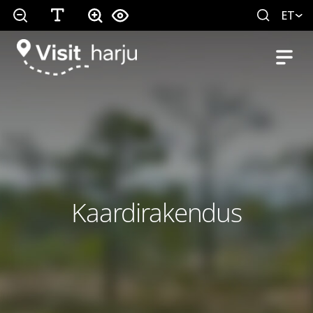
ET
Kaardirakendus