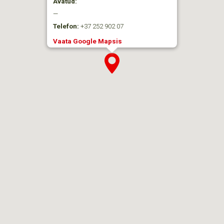
Avatud:
—
Telefon:
+37 252 902 07
Vaata Google Mapsis