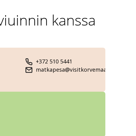
rviuinnin kanssa
+372 510 5441
matkapesa@visitkorvemaa.ee