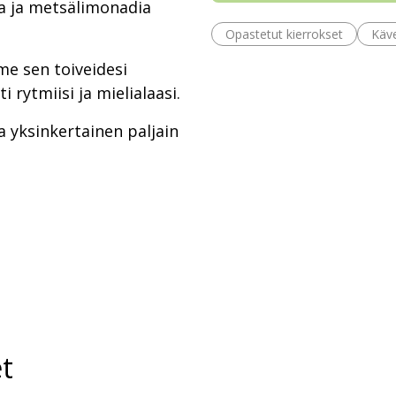
a ja metsälimonadia
Opastetut kierrokset
Käve
e sen toiveidesi
 rytmiisi ja mielialaasi.
a yksinkertainen paljain
t