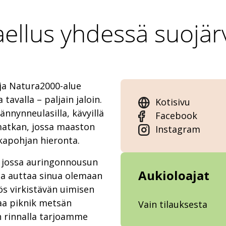
vaellus yhdessä suojä
ja Natura2000-alue
avalla – paljain jaloin.
Kotisivu
nnynneulasilla, kävyillä
Facebook
imatkan, jossa maaston
Instagram
lkapohjan hieronta.
, jossa auringonnousun
Aukioloajat
 ja auttaa sinua olemaan
ös virkistävän uimisen
aa piknik metsän
Vain tilauksesta
en rinnalla tarjoamme