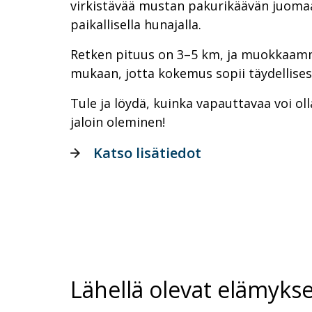
virkistävää mustan pakurikäävän juoma
paikallisella hunajalla.
Retken pituus on 3–5 km, ja muokkaamm
mukaan, jotta kokemus sopii täydellisesti
Tule ja löydä, kuinka vapauttavaa voi oll
jaloin oleminen!
Katso lisätiedot
Lähellä olevat elämykse