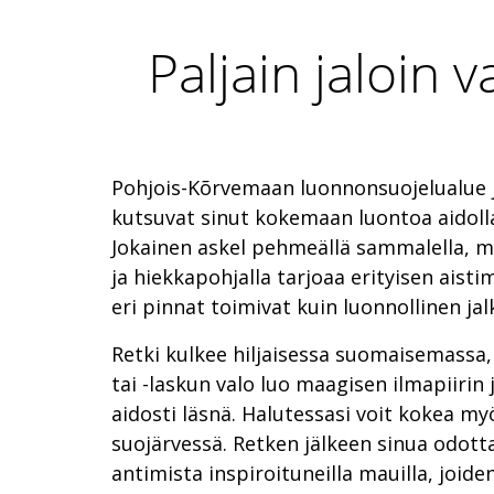
Paljain jaloin 
Pohjois-Kõrvemaan luonnonsuojelualue 
kutsuvat sinut kokemaan luontoa aidolla t
Jokainen askel pehmeällä sammalella, mä
ja hiekkapohjalla tarjoaa erityisen aist
eri pinnat toimivat kuin luonnollinen ja
Retki kulkee hiljaisessa suomaisemassa
tai -laskun valo luo maagisen ilmapiirin
aidosti läsnä. Halutessasi voit kokea my
suojärvessä. Retken jälkeen sinua odott
antimista inspiroituneilla mauilla, joid