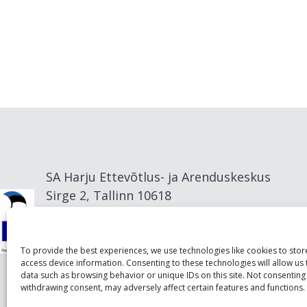
SA Harju Ettevõtlus- ja Arenduskeskus
Sirge 2, Tallinn 10618
info@visitharju.com
To provide the best experiences, we use technologies like cookies to sto
access device information. Consenting to these technologies will allow us
data such as browsing behavior or unique IDs on this site. Not consenting
withdrawing consent, may adversely affect certain features and functions.