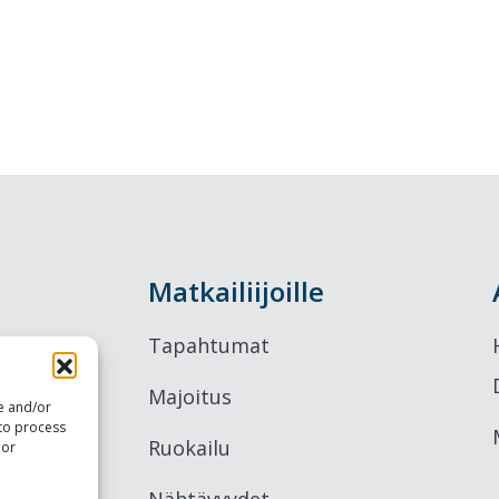
Matkailiijoille
Tapahtumat
Majoitus
re and/or
 to process
Ruokailu
 or