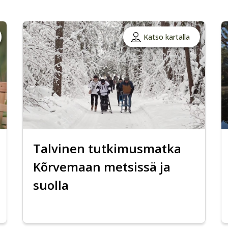
Katso kartalla
Talvinen tutkimusmatka
Kõrvemaan metsissä ja
suolla