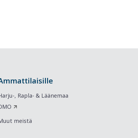
Ammattilaisille
Harju-, Rapla- & Läänemaa
DMO
Muut meistä