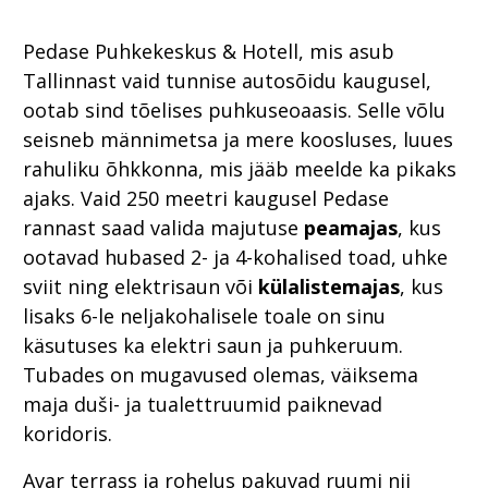
Pedase Puhkekeskus & Hotell, mis asub
Tallinnast vaid tunnise autosõidu kaugusel,
ootab sind tõelises puhkuseoaasis. Selle võlu
seisneb männimetsa ja mere koosluses, luues
rahuliku õhkkonna, mis jääb meelde ka pikaks
ajaks. Vaid 250 meetri kaugusel Pedase
rannast saad valida majutuse
peamajas
, kus
ootavad hubased 2- ja 4-kohalised toad, uhke
sviit ning elektrisaun või
külalistemajas
, kus
lisaks 6-le neljakohalisele toale on sinu
käsutuses ka elektri saun ja puhkeruum.
Tubades on mugavused olemas, väiksema
maja duši- ja tualettruumid paiknevad
koridoris.
Avar terrass ja rohelus pakuvad ruumi nii