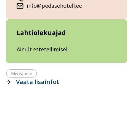
info@pedasehotell.ee
Lahtiolekuajad
Ainult ettetellimisel
Mereäärne
Vaata lisainfot