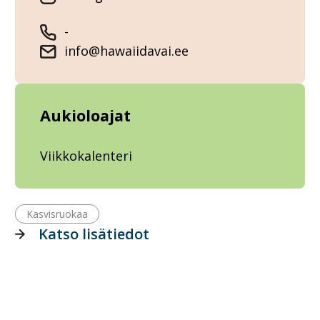
-
info@hawaiidavai.ee
Aukioloajat
Viikkokalenteri
Kasvisruokaa
Katso lisätiedot