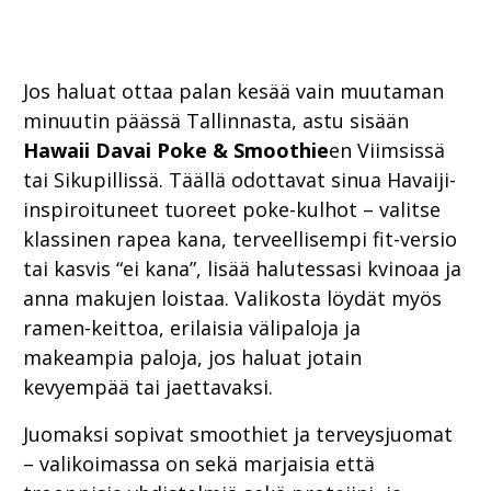
Jos haluat ottaa palan kesää vain muutaman
minuutin päässä Tallinnasta, astu sisään
Hawaii Davai Poke & Smoothie
en Viimsissä
tai Sikupillissä. Täällä odottavat sinua Havaiji-
inspiroituneet tuoreet poke-kulhot – valitse
klassinen rapea kana, terveellisempi fit-versio
tai kasvis “ei kana”, lisää halutessasi kvinoaa ja
anna makujen loistaa. Valikosta löydät myös
ramen-keittoa, erilaisia ​​välipaloja ja
makeampia paloja, jos haluat jotain
kevyempää tai jaettavaksi.
Juomaksi sopivat smoothiet ja terveysjuomat
– valikoimassa on sekä marjaisia että