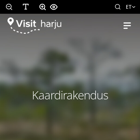
ET
Kaardirakendus