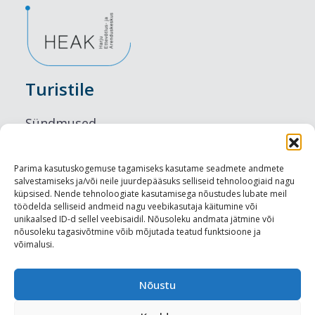
Turistile
Sündmused
Majutus
Parima kasutuskogemuse tagamiseks kasutame seadmete andmete
salvestamiseks ja/või neile juurdepääsuks selliseid tehnoloogiaid nagu
Maitseelamused
küpsised. Nende tehnoloogiate kasutamisega nõustudes lubate meil
töödelda selliseid andmeid nagu veebikasutaja käitumine või
Vaatamisväärsused
unikaalsed ID-d sellel veebisaidil. Nõusoleku andmata jätmine või
nõusoleku tagasivõtmine võib mõjutada teatud funktsioone ja
võimalusi.
Visit Tallinn
Turismiprofessionaalile
Nõustu