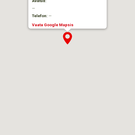
Avatud:
—
Telefon:
—
Vaata Google Mapsis