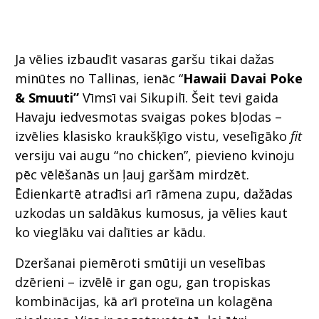
Ja vēlies izbaudīt vasaras garšu tikai dažas
minūtes no Tallinas, ienāc “
Hawaii Davai Poke
& Smuuti”
Vīmsī vai Sikupilī. Šeit tevi gaida
Havaju iedvesmotas svaigas pokes bļodas –
izvēlies klasisko kraukšķīgo vistu, veselīgāko
fit
versiju vai augu “no chicken”, pievieno kvinoju
pēc vēlēšanās un ļauj garšām mirdzēt.
Ēdienkartē atradīsi arī rāmena zupu, dažādas
uzkodas un saldākus kumosus, ja vēlies kaut
ko vieglāku vai dalīties ar kādu.
Dzeršanai piemēroti smūtiji un veselības
dzērieni – izvēlē ir gan ogu, gan tropiskas
kombinācijas, kā arī proteīna un kolagēna