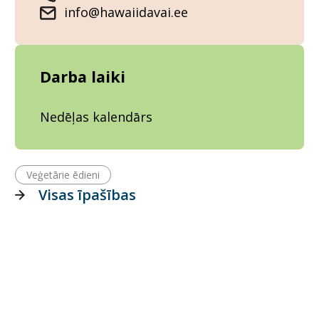
info@hawaiidavai.ee
Darba laiki
Nedēļas kalendārs
Veģetārie ēdieni
Visas īpašības