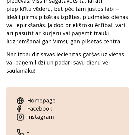
piedevas. Viss ir sagatavots tā, lai ātri
piepildītu vēderu, bet pēc tam justos labi –
ideāli pirms pilsētas izpētes, pludmales dienas
vai iepirkšanās. Ja dod priekšroku ērtībai, vari
arī pasūtīt ar kurjeru vai paņemt trauku
līdzņemšanai gan Vīmsī, gan pilsētas centrā.
Nāc izbaudīt savas iecienītās garšas uz vietas
vai paņem līdzi un padari savu dienu vēl
saulaināku!
Homepage
Facebook
Instagram
-