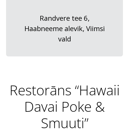
Randvere tee 6,
Haabneeme alevik, Viimsi
vald
Restorāns “Hawaii
Davai Poke &
Smuuti”