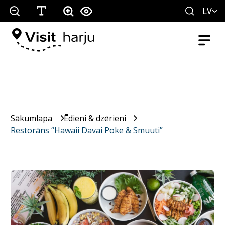
LV
Sākumlapa
Ēdieni & dzērieni
Restorāns “Hawaii Davai Poke & Smuuti”