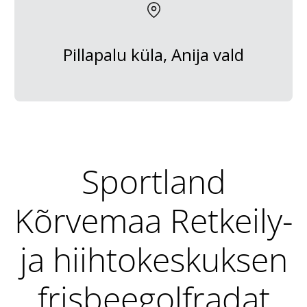
Pillapalu küla, Anija vald
Sportland
Kõrvemaa Retkeily-
ja hiihtokeskuksen
frisbeegolfradat