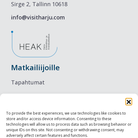
Sirge 2, Tallinn 10618
info@visitharju.com
Matkailiijoille
Tapahtumat
Majoitus
Ruokailu
To provide the best experiences, we use technologies like cookies to
store and/or access device information. Consenting to these
Nähtävyydet
technologies will allow us to process data such as browsing behavior or
unique IDs on this site. Not consenting or withdrawing consent, may
adversely affect certain features and functions.