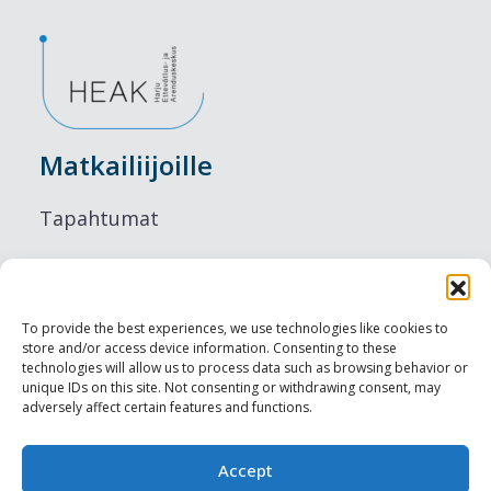
Matkailiijoille
Tapahtumat
Majoitus
Ruokailu
To provide the best experiences, we use technologies like cookies to
store and/or access device information. Consenting to these
Nähtävyydet
technologies will allow us to process data such as browsing behavior or
unique IDs on this site. Not consenting or withdrawing consent, may
adversely affect certain features and functions.
Visit Tallinn
Ammattilaisille
Accept