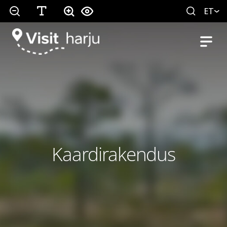
ET
Kaardirakendus