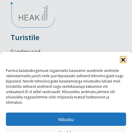
Turistile
Sündmused
Majutus
Parima kasutuskogemuse tagamiseks kasutame seadmete andmete
salvestamiseks ja/või neile juurdepääsuks selliseid tehnoloogiaid nagu
Maitseelamused
küpsised. Nende tehnoloogiate kasutamisega nõustudes lubate meil
töödelda selliseid andmeid nagu veebikasutaja käitumine või
Vaatamisväärsused
unikaalsed ID-d sellel veebisaidil. Nõusoleku andmata jätmine või
nõusoleku tagasivõtmine võib mõjutada teatud funktsioone ja
võimalusi.
Visit Tallinn
Turismiprofessionaalile
Nõustu