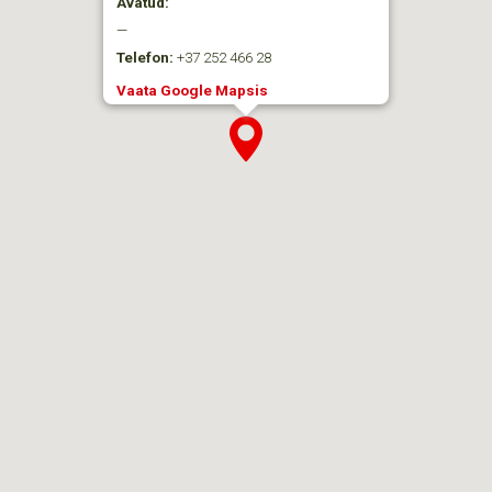
Avatud:
—
Telefon:
+37 252 466 28
Vaata Google Mapsis