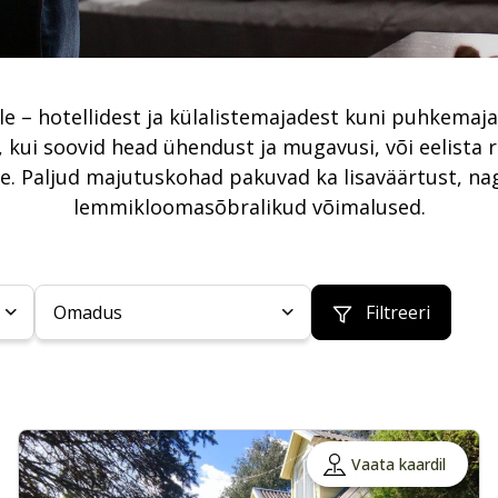
le – hotellidest ja külalistemajadest kuni puhkema
, kui soovid head ühendust ja mugavusi, või eelista 
. Paljud majutuskohad pakuvad ka lisaväärtust, nag
lemmikloomasõbralikud võimalused.
Omadus
Filtreeri
Vaata kaardil