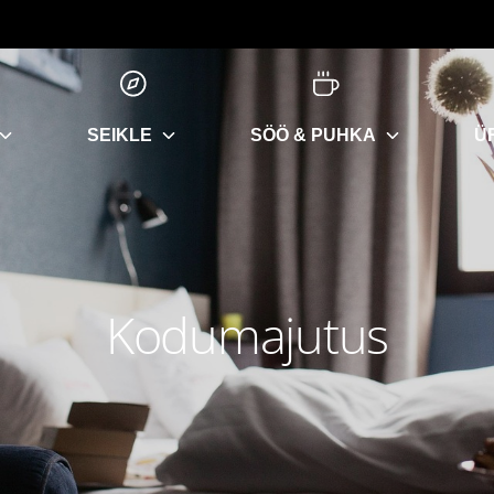
SEIKLE
SÖÖ & PUHKA
Ü
Kodumajutus