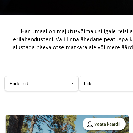
Harjumaal on majutusvõimalusi igale reisija
erilahendusteni. Vali linnalähedane peatuspaik
alustada päeva otse matkarajale või mere äärde
Piirkond
Liik
Vaata kaardil