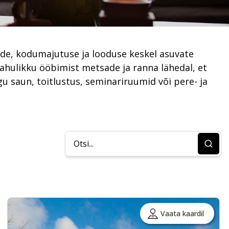
jade, kodumajutuse ja looduse keskel asuvate
rahulikku ööbimist metsade ja ranna lähedal, et
u saun, toitlustus, seminariruumid või pere- ja
Vaata kaardil