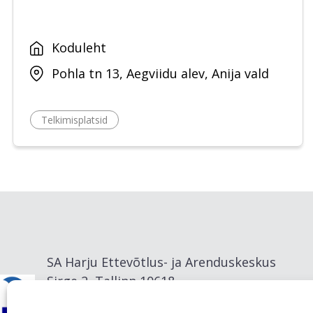
Koduleht
Pohla tn 13, Aegviidu alev, Anija vald
Telkimisplatsid
SA Harju Ettevõtlus- ja Arenduskeskus
Sirge 2, Tallinn 10618
info@visitharju.com