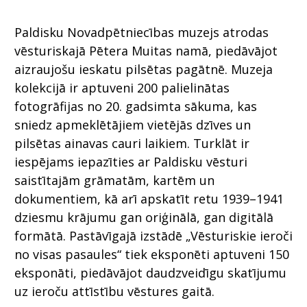
Paldisku Novadpētniecības muzejs atrodas
vēsturiskajā Pētera Muitas namā, piedāvājot
aizraujošu ieskatu pilsētas pagātnē. Muzeja
kolekcijā ir aptuveni 200 palielinātas
fotogrāfijas no 20. gadsimta sākuma, kas
sniedz apmeklētājiem vietējās dzīves un
pilsētas ainavas cauri laikiem. Turklāt ir
iespējams iepazīties ar Paldisku vēsturi
saistītajām grāmatām, kartēm un
dokumentiem, kā arī apskatīt retu 1939–1941
dziesmu krājumu gan oriģinālā, gan digitālā
formātā. Pastāvīgajā izstādē „Vēsturiskie ieroči
no visas pasaules“ tiek eksponēti aptuveni 150
eksponāti, piedāvājot daudzveidīgu skatījumu
uz ieroču attīstību vēstures gaitā.