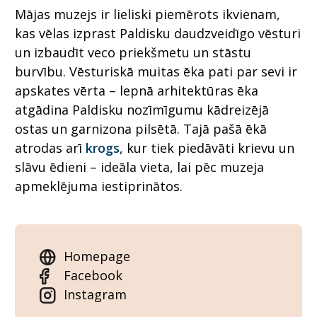
Mājas muzejs ir lieliski piemērots ikvienam,
kas vēlas izprast Paldisku daudzveidīgo vēsturi
un izbaudīt veco priekšmetu un stāstu
burvību. Vēsturiskā muitas ēka pati par sevi ir
apskates vērta – lepnā arhitektūras ēka
atgādina Paldisku nozīmīgumu kādreizējā
ostas un garnizona pilsētā. Tajā pašā ēkā
atrodas arī
krogs
, kur tiek piedāvāti krievu un
slāvu ēdieni – ideāla vieta, lai pēc muzeja
apmeklējuma iestiprinātos.
Homepage
Facebook
Instagram