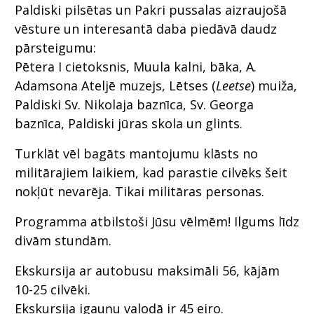
Paldiski pilsētas un Pakri pussalas aizraujošā
vēsture un interesantā daba piedāvā daudz
pārsteigumu:
Pētera I cietoksnis, Muula kalni, bāka, A.
Adamsona Ateljē muzejs, Lētses (
Leetse
) muiža,
Paldiski Sv. Nikolaja baznīca, Sv. Georga
baznīca, Paldiski jūras skola un glints.
Turklāt vēl bagāts mantojumu klāsts no
militārajiem laikiem, kad parastie cilvēks šeit
nokļūt nevarēja. Tikai militāras personas.
Programma atbilstoši Jūsu vēlmēm! Ilgums līdz
divām stundām.
Ekskursija ar autobusu maksimāli 56, kājām
10-25 cilvēki.
Ekskursija igauņu valodā ir 45 eiro.