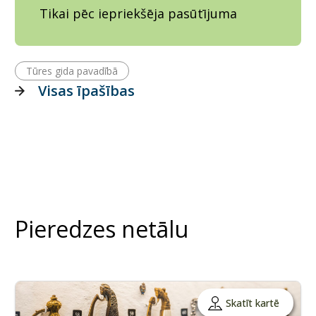
Tikai pēc iepriekšēja pasūtījuma
Tūres gida pavadībā
Visas īpašības
Pieredzes netālu
Skatīt kartē