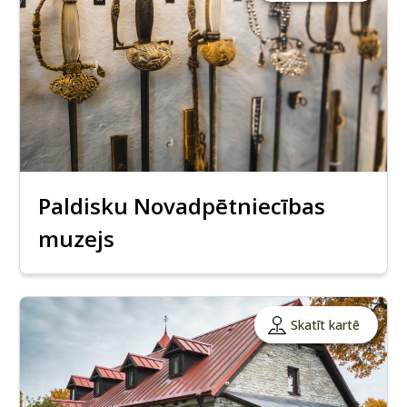
Paldisku Novadpētniecības
muzejs
Skatīt kartē