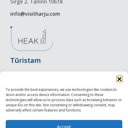
Sirge 2, Tallinn 10618
info@visitharju.com
Tūristam
Pasākumi
Nakšņošana
To provide the best experiences, we use technologies like cookies to
store and/or access device information. Consenting to these
Vietas maltītei
technologies will allow us to process data such as browsing behavior or
unique IDs on this site. Not consenting or withdrawing consent, may
adversely affect certain features and functions.
Apskates objekti
Visit Tallinn
Accept