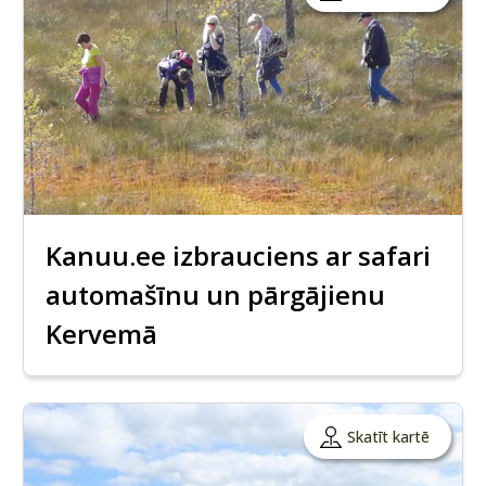
Kanuu.ee izbrauciens ar safari
automašīnu un pārgājienu
Kervemā
Skatīt kartē