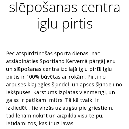
slēpošanas centra
iglu pirtis
Pēc atspirdzinošās sporta dienas, nāc
atslābināties Sportland Kervemā pārgājienu
un slēpošanas centra izcilajā iglu pirtī! Iglu
pirtis ir 100% būvētas ar rokām. Pirti no
ārpuses klāj egles šķindeļi un apses šķindeļi no
iekšpuses. Karstums izplatās vienmērīgi, un
gaiss ir patīkami mitrs. Tā kā tvaiki ir
izkliedēti, tie virzās uz augšu pie griestiem,
tad lēnām nokrīt un aizpilda visu telpu,
ietīdami tos, kas ir uz lāvas.