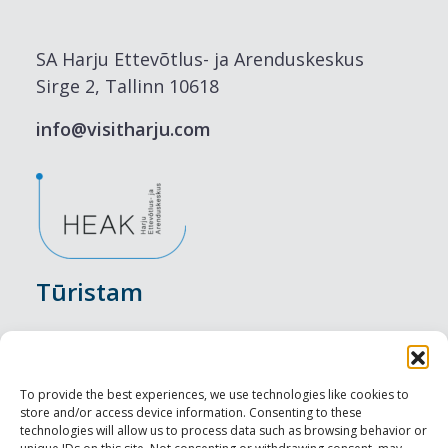
SA Harju Ettevõtlus- ja Arenduskeskus
Sirge 2, Tallinn 10618
info@visitharju.com
Tūristam
Pasākumi
Nakšņošana
To provide the best experiences, we use technologies like cookies to
store and/or access device information. Consenting to these
Vietas maltītei
technologies will allow us to process data such as browsing behavior or