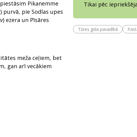
ā piestāsim Pikanemme
Tikai pēc iepriekšē
e
) purvā, pie Sodlas upes
rv
) ezera un Pīsāres
Tūres gida pavadībā
Past
litātes meža ceļiem, bet
m, gan arī vecākiem