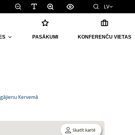
LV
ES
PASĀKUMI
KONFERENČU VIETAS
rgājienu Kervemā
Skatīt kartē