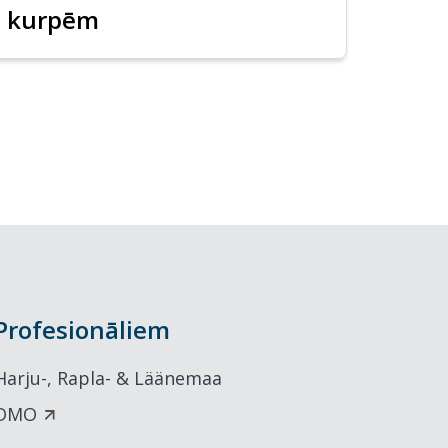
kurpēm
Profesionāliem
Harju-, Rapla- & Läänemaa
DMO