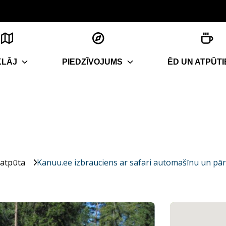
KLĀJ
PIEDZĪVOJUMS
ĒD UN ATPŪTI
 atpūta
Kanuu.ee izbrauciens ar safari automašīnu un pā