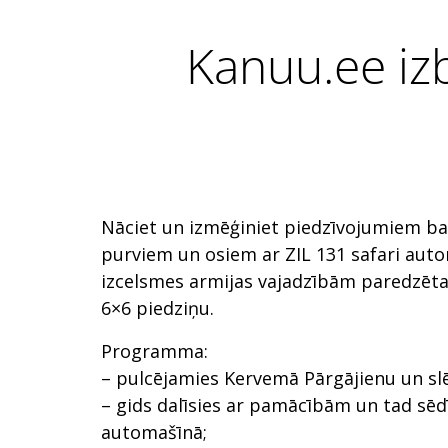
Kanuu.ee iz
Nāciet un izmēģiniet piedzīvojumiem b
purviem un osiem ar ZIL 131 safari auto
izcelsmes armijas vajadzībām paredzēt
6×6 piedziņu.
Programma:
– pulcējamies Kervemā Pārgājienu un sl
– gids dalīsies ar pamācībām un tad sēd
automašīnā;