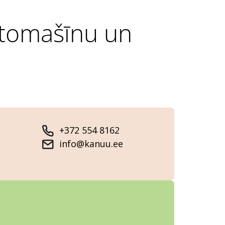
utomašīnu un
+372 554 8162
info@kanuu.ee