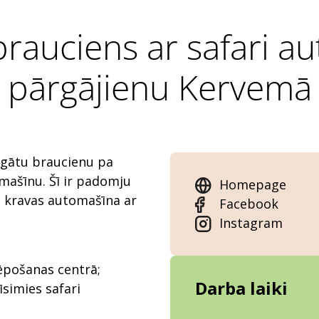
brauciens ar safari a
pārgājienu Kervemā
agātu braucienu pa
mašīnu. Šī ir padomju
Homepage
a kravas automašīna ar
Facebook
Instagram
ēpošanas centrā;
Darba laiki
īsimies safari