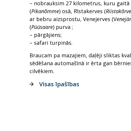
– nobrauksim 27 kilometrus, kuru gait
(
Pikanõmme
) osā, Rīstakerves (
Riistakõrv
ar bebru aizsprostu, Venejerves (V
enejä
(
Püüsaare
) purva ;
– pārgājiens;
– safari turpinās.
Braucam pa mazajiem, daļēji sliktas kva
sēdēšana automašīnā ir ērta gan bērnie
cilvēkiem.
Visas īpašības