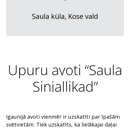
Saula küla, Kose vald
Upuru avoti “Saula
Siniallikad”
Igaunijā avoti vienmēr ir uzskatīti par īpašām
svētvietām. Tiek uzskatīts, ka lielākajai daļai