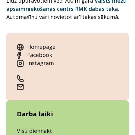
Līdz upuravotiem ved 700 m gara
Valsts mežu
apsaimniekošanas centrs RMK dabas taka
.
Automašīnu vari novietot arī takas sākumā.
Homepage
Facebook
Instagram
-
-
Darba laiki
Visu diennakti