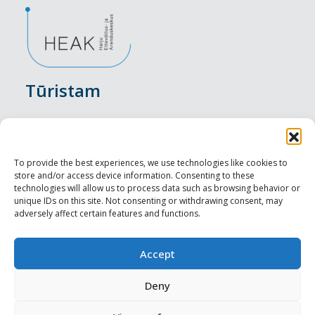
Tūristam
Pasākumi
Nakšņošana
To provide the best experiences, we use technologies like cookies to
store and/or access device information. Consenting to these
Vietas maltītei
technologies will allow us to process data such as browsing behavior or
unique IDs on this site. Not consenting or withdrawing consent, may
adversely affect certain features and functions.
Apskates objekti
Visit Tallinn
Accept
Profesionāliem
Deny