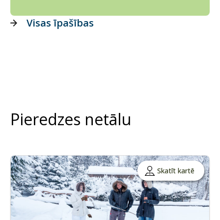
Visas īpašības
Pieredzes netālu
Skatīt kartē