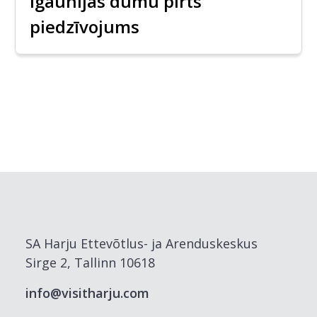
Igaunijas dūmu pirts
piedzīvojums
SA Harju Ettevõtlus- ja Arenduskeskus
Sirge 2, Tallinn 10618
info@visitharju.com