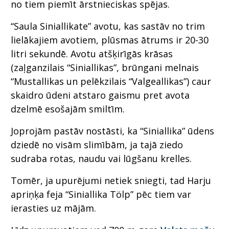
no tiem piemīt ārstnieciskas spējas.
“Saula Siniallikate” avotu, kas sastāv no trim
lielākajiem avotiem, plūsmas ātrums ir 20-30
litri sekundē. Avotu atšķirīgās krāsas
(zaļganzilais “Siniallikas”, brūngani melnais
“Mustallikas un pelēkzilais “Valgeallikas”)
caur
skaidro ūdeni atstaro gaismu pret
avota
dzelmē esošajām smiltīm.
Joprojām pastāv nostāsti, ka “Siniallika” ūdens
dziedē no visām slimībām, ja tajā ziedo
sudraba rotas, naudu vai lūgšanu krelles.
Tomēr, ja upurējumi netiek sniegti, tad Harju
apriņķa feja “Siniallika Tölp” pēc tiem var
ierasties uz mājām.