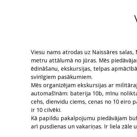
Viesu nams atrodas uz Naissāres salas,
metru attālumā no jūras. Mēs piedāvāja
ēdināšanu, ekskursijas, telpas apmācī
svinīgiem pasākumiem.
Mēs organizējam ekskursijas ar militār
automašīnām: baterija 10b, mīnu nolik
cehs, dienvidu ciems, cenas no 10 eiro 
ir 10 cilvēki.
Kā papildu pakalpojumu piedāvājam bufe
arī pusdienas un vakariņas. Ir liela zāle u