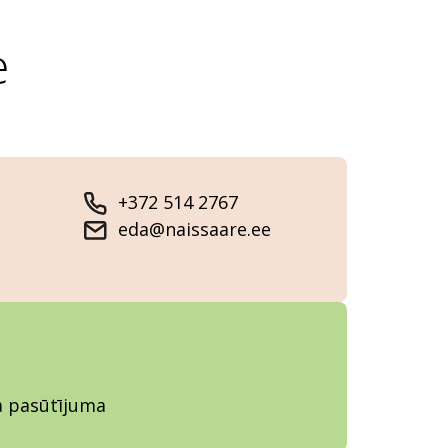
e
+372 514 2767
eda@naissaare.ee
ja pasūtījuma