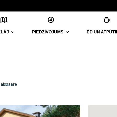
KLĀJ
PIEDZĪVOJUMS
ĒD UN ATPŪTI
aissaare