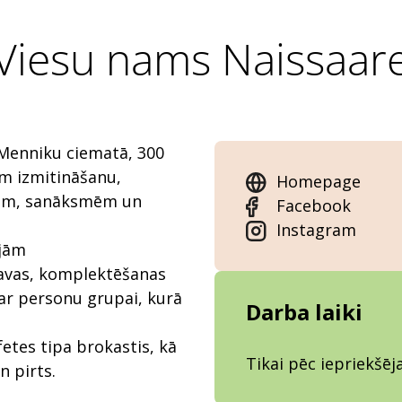
Viesu nams Naissaar
 Menniku ciematā, 300
m izmitināšanu,
Homepage
bām, sanāksmēm un
Facebook
Instagram
ajām
tavas, komplektēšanas
par personu grupai, kurā
Darba laiki
tes tipa brokastis, kā
Tikai pēc iepriekšē
n pirts.