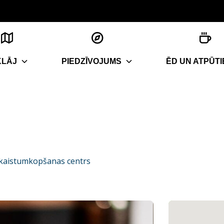
KLĀJ
PIEDZĪVOJUMS
ĒD UN ATPŪTI
skaistumkopšanas centrs