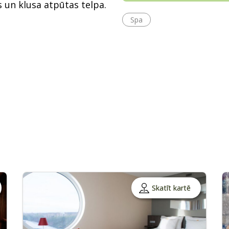
s un klusa atpūtas telpa.
Spa
Skatīt kartē