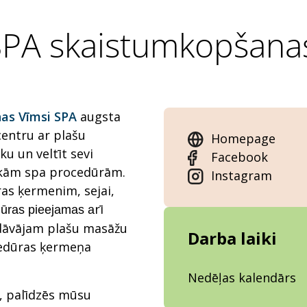
SPA skaistumkopšana
nas Vīmsi SPA
augsta
entru ar plašu
Homepage
ku un veltīt sevi
Facebook
irākām spa procedūrām.
Instagram
s ķermenim, sejai,
rī
dūras pieejamas a
edāvājam plašu masāžu
Darba laiki
ocedūras ķermeņa
Nedēļas kalendārs
, palīdzēs mūsu