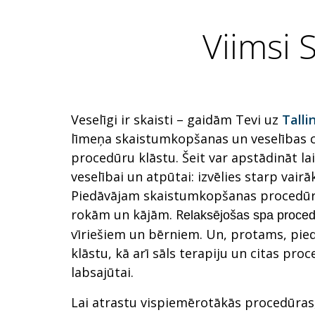
Viimsi 
Veselīgi ir skaisti – gaidām Tevi uz
Talli
līmeņa skaistumkopšanas un veselības c
procedūru klāstu. Šeit var apstādināt lai
veselībai un atpūtai: izvēlies starp va
Piedāvājam skaistumkopšanas procedūra
rokām un kājām. R
elaksējošas spa proce
vīriešiem un bērniem. Un, protams, pi
klāstu, kā arī sāls terapiju un citas pr
labsajūtai.
Lai atrastu vispiemērotākās procedūras