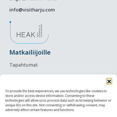
info@visitharju.com
Matkailiijoille
Tapahtumat
Majoitus
Ruokailu
To provide the best experiences, we use technologies like cookies to
store and/or access device information. Consenting to these
Nähtävyydet
technologies will allow us to process data such as browsing behavior or
unique IDs on this site. Not consenting or withdrawing consent, may
adversely affect certain features and functions.
Visit Tallinn