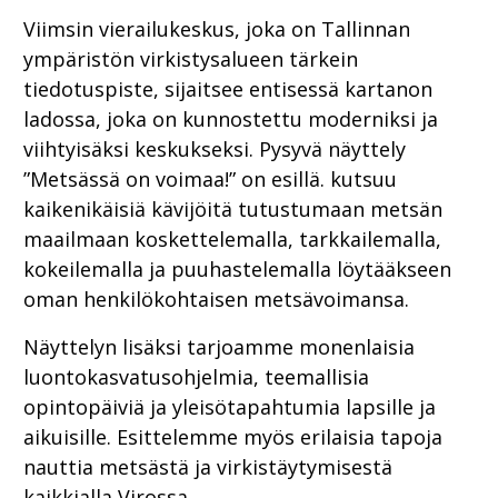
Viimsin vierailukeskus, joka on Tallinnan
ympäristön virkistysalueen tärkein
tiedotuspiste, sijaitsee entisessä kartanon
ladossa, joka on kunnostettu moderniksi ja
viihtyisäksi keskukseksi. Pysyvä näyttely
”Metsässä on voimaa!” on esillä. kutsuu
kaikenikäisiä kävijöitä tutustumaan metsän
maailmaan koskettelemalla, tarkkailemalla,
kokeilemalla ja puuhastelemalla löytääkseen
oman henkilökohtaisen metsävoimansa.
Näyttelyn lisäksi tarjoamme monenlaisia
luontokasvatusohjelmia, teemallisia
opintopäiviä ja yleisötapahtumia lapsille ja
aikuisille. Esittelemme myös erilaisia tapoja
nauttia metsästä ja virkistäytymisestä
kaikkialla Virossa.