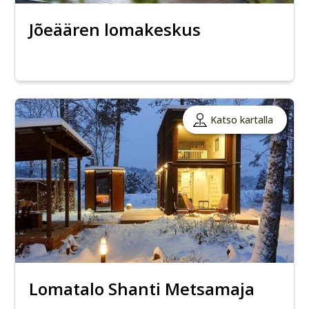
Jõeäären lomakeskus
Katso kartalla
Lomatalo Shanti Metsamaja