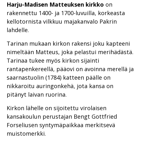
Harju-Madisen Matteuksen kirkko
on
rakennettu 1400- ja 1700-luvuilla, korkeasta
kellotornista vilkkuu majakanvalo Pakrin
lahdelle.
Tarinan mukaan kirkon rakensi joku kapteeni
nimeltään Matteus, joka pelastui merihädästä.
Tarinaa tukee myös kirkon sijainti
rantapenkereellä, pääovi on avoinna merellä ja
saarnastuolin (1784) katteen päälle on
nikkaroitu auringonkehä, jota kansa on
pitänyt laivan ruorina.
Kirkon lähelle on sijoitettu virolaisen
kansakoulun perustajan Bengt Gottfried
Forseliusen syntymäpaikkaa merkitsevä
muistomerkki.