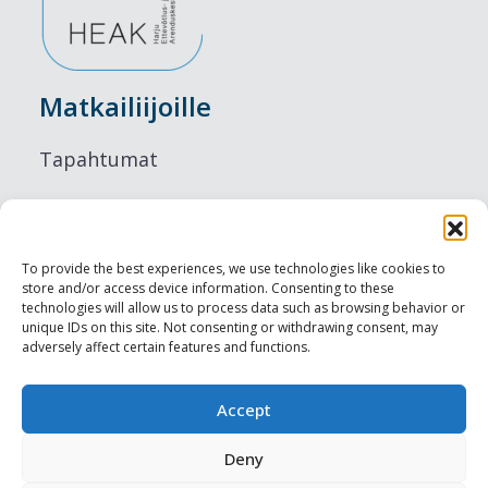
Matkailiijoille
Tapahtumat
Majoitus
Ruokailu
To provide the best experiences, we use technologies like cookies to
store and/or access device information. Consenting to these
Nähtävyydet
technologies will allow us to process data such as browsing behavior or
unique IDs on this site. Not consenting or withdrawing consent, may
adversely affect certain features and functions.
Visit Tallinn
Ammattilaisille
Accept
Deny
Harju-, Rapla- & Läänemaa DMO