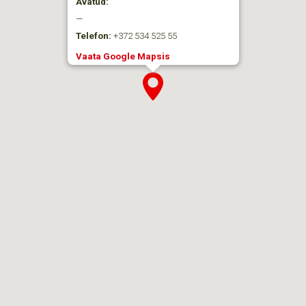
Avatud:
—
Telefon:
+372 534 525 55
Vaata Google Mapsis