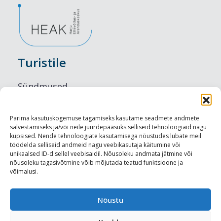
Turistile
Sündmused
Majutus
Parima kasutuskogemuse tagamiseks kasutame seadmete andmete
salvestamiseks ja/või neile juurdepääsuks selliseid tehnoloogiaid nagu
Maitseelamused
küpsised. Nende tehnoloogiate kasutamisega nõustudes lubate meil
töödelda selliseid andmeid nagu veebikasutaja käitumine või
Vaatamisväärsused
unikaalsed ID-d sellel veebisaidil. Nõusoleku andmata jätmine või
nõusoleku tagasivõtmine võib mõjutada teatud funktsioone ja
võimalusi.
Visit Tallinn
Turismiprofessionaalile
Nõustu