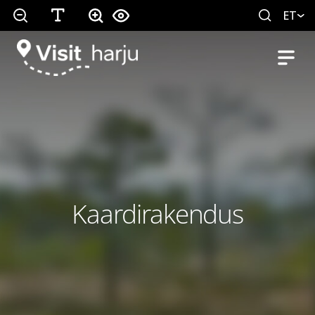
ET
Kaardirakendus