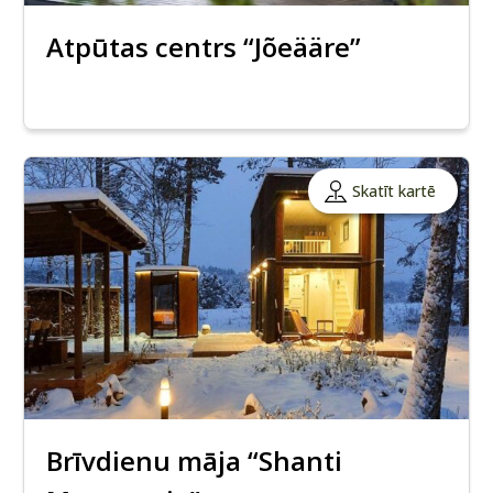
Atpūtas centrs “Jõeääre”
Skatīt kartē
Brīvdienu māja “Shanti