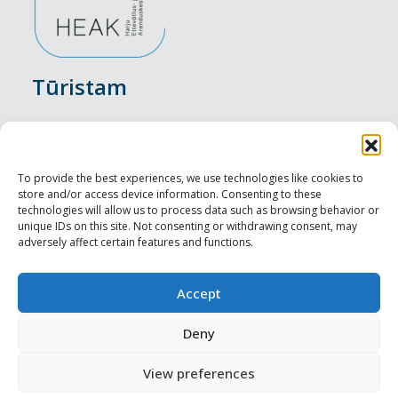
Tūristam
Pasākumi
Nakšņošana
To provide the best experiences, we use technologies like cookies to
store and/or access device information. Consenting to these
Vietas maltītei
technologies will allow us to process data such as browsing behavior or
unique IDs on this site. Not consenting or withdrawing consent, may
adversely affect certain features and functions.
Apskates objekti
Visit Tallinn
Accept
Profesionāliem
Deny
View preferences
Harju-, Rapla- & Läänemaa DMO