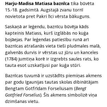
Harju-Madisa Matiasa baznīca
tika būvēta
15.-18. gadsimtā. Augstajā zvanu tornī
novietota pret Pakri līci vērsta bākuguns.
Saskaņā ar leģendu, baznīcu būvēja kāds
kapteinis Matiass, kurš izglābās no kuģa
bojāejas. Par leģendas patiesību runā arī
baznīcas atrašanās vieta tieši pludmales malā,
galvenās durvis ir vērstas uz jūru un kanceles
(1784) jumtiņa korē ir izgrebts saules rats, ko
tauta esot uzskatījusi par kuģa stūri.
Baznīcas tuvumā ir uzstādīts piemiņas akmens
par godu Igaunijas tautas skolas dibinātājam
Bengtam Gotfrīdam Forseliusam (
Bengt
Gottfried Forselius
). Šis akmens simbolizē viņa
dzimšanas vietu.