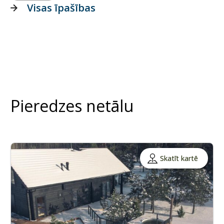
Visas īpašības
Pieredzes netālu
Skatīt kartē