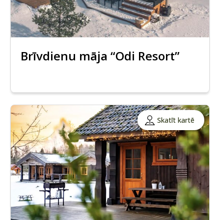
Brīvdienu māja “Odi Resort”
Skatīt kartē