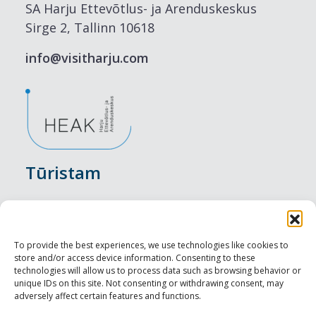
SA Harju Ettevõtlus- ja Arenduskeskus
Sirge 2, Tallinn 10618
info@visitharju.com
Tūristam
Pasākumi
Nakšņošana
To provide the best experiences, we use technologies like cookies to
store and/or access device information. Consenting to these
Vietas maltītei
technologies will allow us to process data such as browsing behavior or
unique IDs on this site. Not consenting or withdrawing consent, may
adversely affect certain features and functions.
Apskates objekti