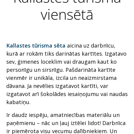
viensētā
Kallastes tūrisma sēta
aicina uz darbnīcu,
kurā ar rokām tiks darinātas kartītes. Izgatavo
sev, ģimenes loceklim vai draugam kaut ko
personīgu un sirsnīgu. Pašdarināta kartīte
vienmēr ir unikāla, izcila un neaizmirstama
dāvana. Ja nevēlies izgatavot kartīti, var
izgatavot arī šokolādes iesaiņojumu vai naudas
kabatiņu.
Ir daudz iespēju, amatniecības materiālu un
paņēmienu – nāc un ļauj iztēlei lidot! Darbnīca
ir piemērota visu vecumu dalībniekiem. Un