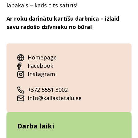
labākais – kāds cits satīrīs!
Ar roku darinātu kartīšu darbnīca
–
izlaid
savu radošo dzīvnieku no būra!
Homepage
Facebook
Instagram
+372 5551 3002
info@kallastetalu.ee
Darba laiki