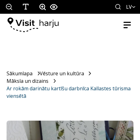
LV
Sākumlapa
Vēsture un kultūra
Māksla un dizains
Ar rokām darinātu kartīšu darbnīca Kallastes tūrisma
viensētā