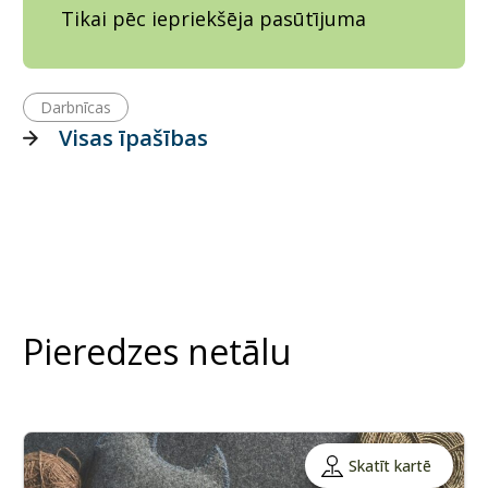
Tikai pēc iepriekšēja pasūtījuma
Darbnīcas
Visas īpašības
Pieredzes netālu
Skatīt kartē