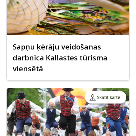
Sapņu ķērāju veidošanas
darbnīca Kallastes tūrisma
viensētā
Skatīt kartē