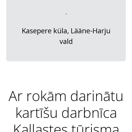
Kasepere küla, Lääne-Harju
vald
Ar rokām darinātu
kartīšu darbnīca
Kallastes tūrisma