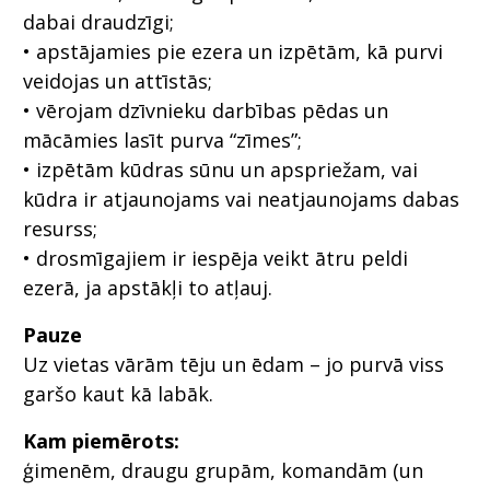
dabai draudzīgi;
• apstājamies pie ezera un izpētām, kā purvi
veidojas un attīstās;
• vērojam dzīvnieku darbības pēdas un
mācāmies lasīt purva “zīmes”;
• izpētām kūdras sūnu un apspriežam, vai
kūdra ir atjaunojams vai neatjaunojams dabas
resurss;
• drosmīgajiem ir iespēja veikt ātru peldi
ezerā, ja apstākļi to atļauj.
Pauze
Uz vietas vārām tēju un ēdam – jo purvā viss
garšo kaut kā labāk.
Kam piemērots:
ģimenēm, draugu grupām, komandām (un