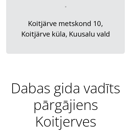
Koitjärve metskond 10,
Koitjärve küla, Kuusalu vald
Dabas gida vadīts
pārgājiens
Koitjerves