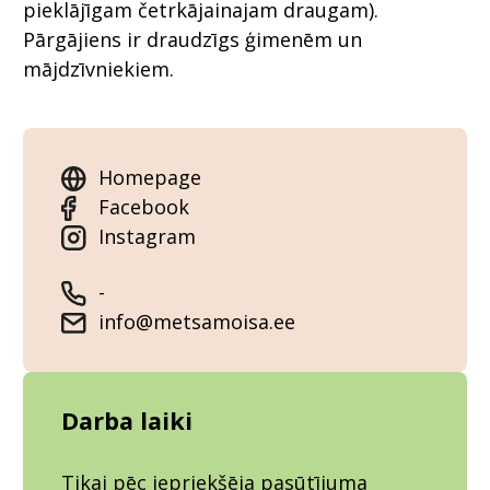
pieklājīgam četrkājainajam draugam).
Pārgājiens ir draudzīgs ģimenēm un
mājdzīvniekiem.
Homepage
Facebook
Instagram
-
info@metsamoisa.ee
Darba laiki
Tikai pēc iepriekšēja pasūtījuma