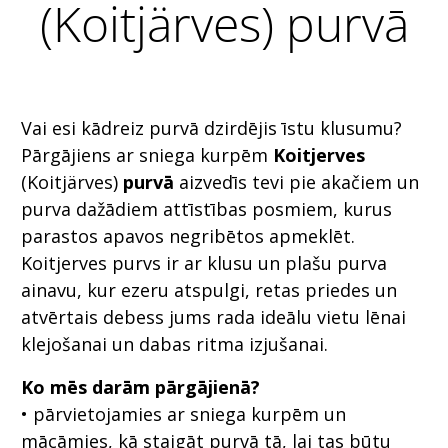
(Koitjärves) purvā
Vai esi kādreiz purvā dzirdējis īstu klusumu?
Pārgājiens ar sniega kurpēm
Koitjerves
(Koitjärves)
purvā
aizvedīs tevi pie akačiem un
purva dažādiem attīstības posmiem, kurus
parastos apavos negribētos apmeklēt.
Koitjerves purvs ir ar klusu un plašu purva
ainavu, kur ezeru atspulgi, retas priedes un
atvērtais debess jums rada ideālu vietu lēnai
klejošanai un dabas ritma izjušanai.
Ko mēs darām pārgājienā?
• pārvietojamies ar sniega kurpēm un
mācāmies, kā staigāt purvā tā, lai tas būtu