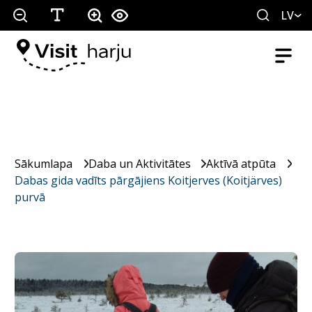
LV
Sākumlapa
Daba un Aktivitātes
Aktīvā atpūta
Dabas gida vadīts pārgājiens Koitjerves (Koitjärves)
purvā