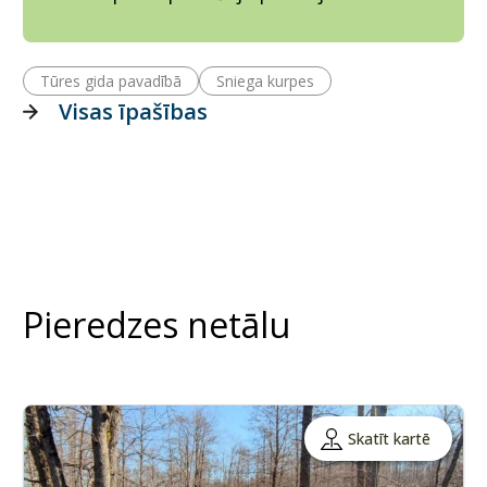
Tūres gida pavadībā
Sniega kurpes
Visas īpašības
Pieredzes netālu
Skatīt kartē