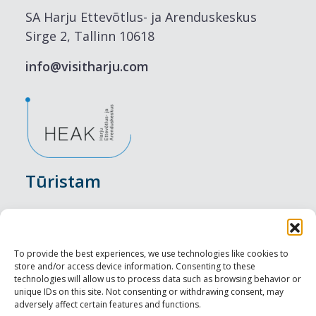
SA Harju Ettevõtlus- ja Arenduskeskus
Sirge 2, Tallinn 10618
info@visitharju.com
Tūristam
Pasākumi
Nakšņošana
To provide the best experiences, we use technologies like cookies to
store and/or access device information. Consenting to these
Vietas maltītei
technologies will allow us to process data such as browsing behavior or
unique IDs on this site. Not consenting or withdrawing consent, may
adversely affect certain features and functions.
Apskates objekti