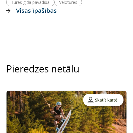
Tūres gida pavadībā
Velotūres
Visas īpašības
Pieredzes netālu
Skatīt kartē