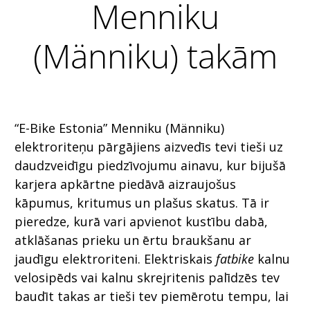
Menniku
(Männiku) takām
“E-Bike Estonia” Menniku (Männiku)
elektroriteņu pārgājiens aizvedīs tevi tieši uz
daudzveidīgu piedzīvojumu ainavu, kur bijušā
karjera apkārtne piedāvā aizraujošus
kāpumus, kritumus un plašus skatus. Tā ir
pieredze, kurā vari apvienot kustību dabā,
atklāšanas prieku un ērtu braukšanu ar
jaudīgu elektroriteni. Elektriskais
fatbike
kalnu
velosipēds vai kalnu skrejritenis palīdzēs tev
baudīt takas ar tieši tev piemērotu tempu, lai