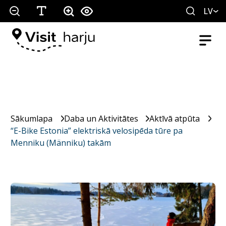
LV
Sākumlapa
Daba un Aktivitātes
Aktīvā atpūta
“E-Bike Estonia” elektriskā velosipēda tūre pa
Menniku (Männiku) takām