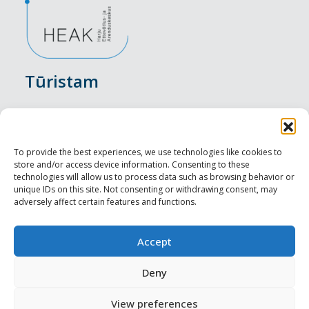
Tūristam
Pasākumi
Nakšņošana
To provide the best experiences, we use technologies like cookies to
store and/or access device information. Consenting to these
Vietas maltītei
technologies will allow us to process data such as browsing behavior or
unique IDs on this site. Not consenting or withdrawing consent, may
adversely affect certain features and functions.
Apskates objekti
Visit Tallinn
Accept
Profesionāliem
Deny
View preferences
Harju-, Rapla- & Läänemaa DMO