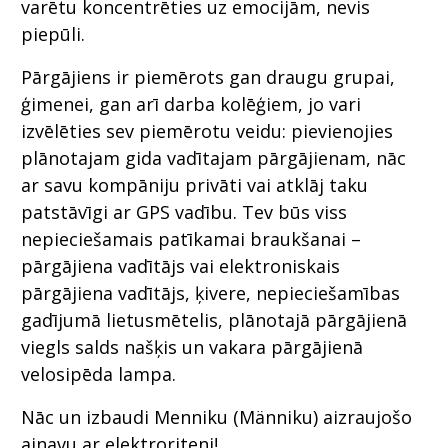
varētu koncentrēties uz emocijām, nevis
piepūli.
Pārgājiens ir piemērots gan draugu grupai,
ģimenei, gan arī darba kolēģiem, jo vari
izvēlēties sev piemērotu veidu: pievienojies
plānotajam gida vadītajam pārgājienam, nāc
ar savu kompāniju privāti vai atklāj taku
patstāvīgi ar GPS vadību. Tev būs viss
nepieciešamais patīkamai braukšanai –
pārgājiena vadītājs vai elektroniskais
pārgājiena vadītājs, ķivere, nepieciešamības
gadījumā lietusmētelis, plānotajā pārgājienā
viegls salds našķis un vakara pārgājienā
velosipēda lampa.
Nāc un izbaudi Menniku (Männiku) aizraujošo
ainavu ar elektroriteni!